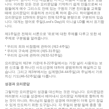
니다. 이러한 모든 것은 요리문답을 기억하기 쉽게 만듦으로써 사
람들에게 예수 그리스도 안에 있는 구원의 기본 진리들을 교육할
때에 요리문답이 유용하게 쓰이도록 하여 줍니다. 하이델베르크
요리문답은 129개의 문답이 전체 52주일 분량으로 구분되어 있습
니다. 대개는 영어로 주일(Lord’s Day)의 이니셜 LD를 써서 표기합
니다.
제1주일은 전체의 서론으로 '위로'에 대한 주제를 다루고 또한 세
주제로 구분됨을 알려줍니다.
* 우리의 죄와 비참함에 관하여 (제2-4주일)
* 우리의 구속에 관하여 (제5-31주일)
* 우리의 감사에 관하여 (제32-52주일)
요리문답의 제2부 가운데 8-22주일에서는 가장 널리 사용되는 보
편 신조들 중 하나인 사도신경에 대하여 광범위하게 해설하고 있
습니다. 그리고 제3부에서는 십계명(34-44주일)과 주님께서 가르
치신 기도(46-52주일)을 다룹니다.
성경과 요리문답
그렇지만 요리문답이 성경을 대신하는 것은 아닙니다. 요리문답은
여러분의 시선을 성경에서 떼어내서 요리문답 자체에로 향하게 하
는 것이 아니라, 하나님의 말씀인 성경에 여러분이 더욱 깊이 잠길
수 있게 인도하기 위한 도구입니다. 각 주일의 분량 밑에 종종 '증