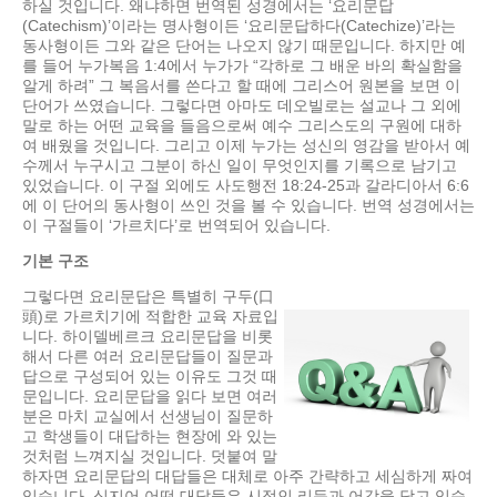
하실 것입니다. 왜냐하면 번역된 성경에서는 ‘요리문답
(Catechism)’이라는 명사형이든 ‘요리문답하다(Catechize)’라는
동사형이든 그와 같은 단어는 나오지 않기 때문입니다. 하지만 예
를 들어 누가복음 1:4에서 누가가 “각하로 그 배운 바의 확실함을
알게 하려” 그 복음서를 쓴다고 할 때에 그리스어 원본을 보면 이
단어가 쓰였습니다. 그렇다면 아마도 데오빌로는 설교나 그 외에
말로 하는 어떤 교육을 들음으로써 예수 그리스도의 구원에 대하
여 배웠을 것입니다. 그리고 이제 누가는 성신의 영감을 받아서 예
수께서 누구시고 그분이 하신 일이 무엇인지를 기록으로 남기고
있었습니다. 이 구절 외에도 사도행전 18:24-25과 갈라디아서 6:6
에 이 단어의 동사형이 쓰인 것을 볼 수 있습니다. 번역 성경에서는
이 구절들이 ‘가르치다’로 번역되어 있습니다.
기본 구조
그렇다면 요리문답은 특별히 구두(口
頭)로 가르치기에 적합한 교육 자료입
니다. 하이델베르크 요리문답을 비롯
해서 다른 여러 요리문답들이 질문과
답으로 구성되어 있는 이유도 그것 때
문입니다. 요리문답을 읽다 보면 여러
분은 마치 교실에서 선생님이 질문하
고 학생들이 대답하는 현장에 와 있는
것처럼 느껴지실 것입니다. 덧붙여 말
하자면 요리문답의 대답들은 대체로 아주 간략하고 세심하게 짜여
있습니다. 심지어 어떤 대답들은 시적인 리듬과 어감을 담고 있습