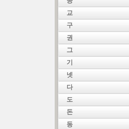
공
교
구
권
그
기
넷
다
도
돈
동