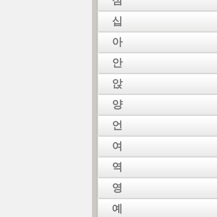
심
십
아
안
앉
양
언
여
역
영
예