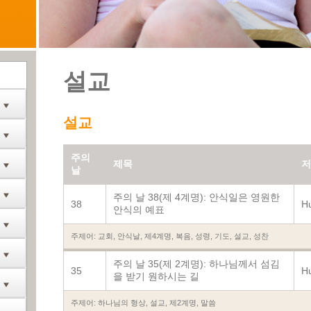
설교
설교
주의
제목
저
날
주의 날 38(제 4계명): 안식일은 영원한
38
Hu
안식의 예표
주제어:
교회
,
안식날
,
제4계명
,
복음
,
성령
,
기도
,
설교
,
성찬
주의 날 35(제 2계명): 하나님께서 섬김
35
Hu
을 받기 원하시는 길
주제어:
하나님의 형상
,
설교
,
제2계명
,
말씀