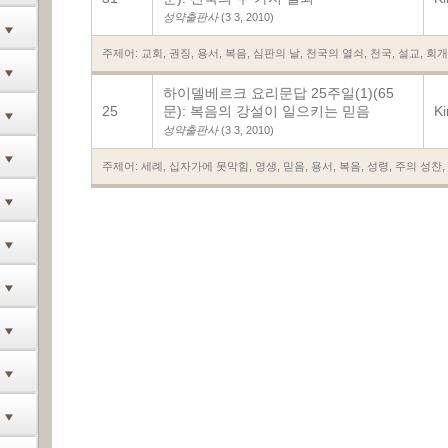
성약출판사
(3 3, 2010)
주제어:
교회
,
권징
,
용서
,
복음
,
심판의 날
,
천국의 열쇠
,
천국
,
설교
,
회개
하이델베르크 요리문답 25주일(1)(65
25
문): 복음의 강설이 일으키는 믿음
K
성약출판사
(3 3, 2010)
주제어:
세례
,
십자가에 못막힘
,
영생
,
믿음
,
용서
,
복음
,
성령
,
주의 성찬
,