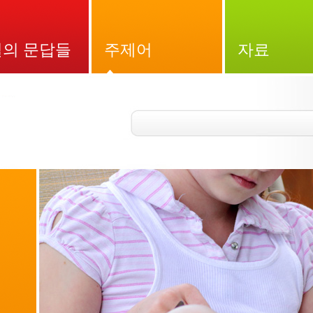
의 문답들
주제어
자료