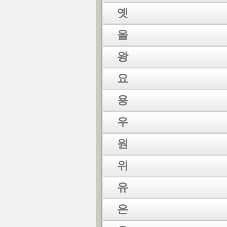
옛
올
왕
요
용
우
원
위
유
은