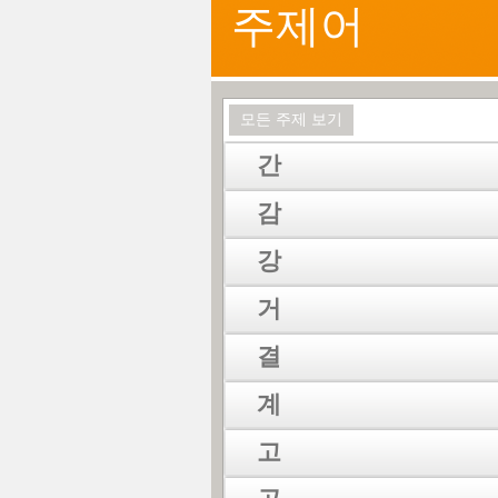
주제어
모든 주제 보기
간
감
강
거
결
계
고