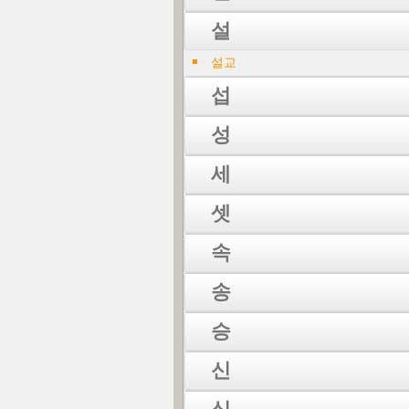
설
설교
섭
성
세
셋
속
송
승
신