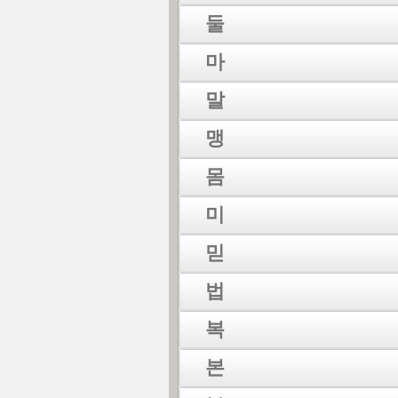
둘
마
말
맹
몸
미
믿
법
복
본