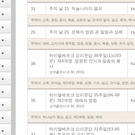
주의 날 31: 하늘나라의 열쇠
31
Hu
주제어:
교회
,
권징
,
용서
,
복음
,
심판의 날
,
천국의 열쇠
,
설교
,
회개
,
하나
주의 날 25: 은혜의 방편 곧 말씀과 성례
25
Hu
주제어:
세례
,
십자가에 못막힘
,
영생
,
믿음
,
용서
,
복음
,
성령
,
주의 성찬
,
하이델베르크 요리문답 38주일(1)(103
문): 제4계명: 영원한 안식과 말씀의 봉
38
K
사
성약출판사
(6 30, 2010)
주제어:
교회
,
안식날
,
제4계명
,
복음
,
성령
,
기도
,
설교
,
안식일
,
성찬
,
강
하이델베르크 요리문답 35주일(96-98
35
문): 제2계명: 예배의 방법
K
성약출판사
(6 30, 2010)
주제어:
하나님의 형상
,
설교
,
제2계명
,
말씀
,
예배
하이델베르크 요리문답 31주일(83-85
31
문): 천국의 두 가지 열쇠
K