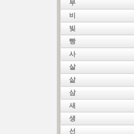
부
비
빚
빵
사
살
삶
삼
새
생
선