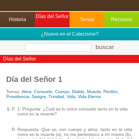
Días del Señor
Historia
Temas
Recursos
Didácticos
¿Nuevo en el Catecismo?
buscar
Días del Señor
Día del Señor 1
Temas:
Alma
,
Consuelo
,
Cuerpo
,
Diablo
,
Muerte
,
Perdón
,
Providencia
,
Sangre
,
Trinidad
,
Vida
,
Vida Eterna
1.
P.
1. Pregunta: ¿Cuál es tu único consuelo tanto en la vida
como en la muerte?
R.
Respuesta: Que yo, con cuerpo y alma, tanto en la vida
como en la muerte (a), no me pertenezco a mí mismo (b),