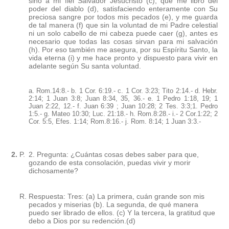
sino a mi fiel Salvador Jesucristo (c), que me libró del
poder del diablo (d), satisfaciendo enteramente con Su
preciosa sangre por todos mis pecados (e), y me guarda
de tal manera (f) que sin la voluntad de mi Padre celestial
ni un solo cabello de mi cabeza puede caer (g), antes es
necesario que todas las cosas sirvan para mi salvación
(h). Por eso también me asegura, por su Espíritu Santo, la
vida eterna (i) y me hace pronto y dispuesto para vivir en
adelante según Su santa voluntad.
a. Rom.14:8.- b. 1 Cor. 6:19.- c. 1 Cor. 3:23; Tito 2:14.- d. Hebr.
2:14; 1 Juan 3:8; Juan 8:34, 35, 36.- e. 1 Pedro 1:18, 19; 1
Juan 2:22, 12.- f. Juan 6:39 ; Juan 10:28; 2 Tes. 3:3;1. Pedro
1:5.- g. Mateo 10:30; Luc. 21:18.- h. Rom.8:28.- i.- 2 Cor.1:22; 2
Cor. 5:5, Efes. 1:14; Rom.8:16.- j. Rom. 8:14; 1 Juan 3:3.-
2.
P.
2. Pregunta: ¿Cuántas cosas debes saber para que,
gozando de esta consolación, puedas vivir y morir
dichosamente?
R.
Respuesta: Tres: (a) La primera, cuán grande son mis
pecados y miserias (b). La segunda, de qué manera
puedo ser librado de ellos. (c) Y la tercera, la gratitud que
debo a Dios por su redención.(d)