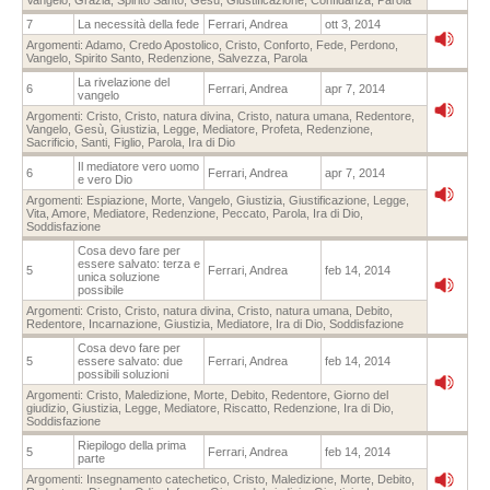
7
La necessità della fede
Ferrari, Andrea
ott 3, 2014
Argomenti:
Adamo
,
Credo Apostolico
,
Cristo
,
Conforto
,
Fede
,
Perdono
,
Vangelo
,
Spirito Santo
,
Redenzione
,
Salvezza
,
Parola
La rivelazione del
6
Ferrari, Andrea
apr 7, 2014
vangelo
Argomenti:
Cristo
,
Cristo, natura divina
,
Cristo, natura umana
,
Redentore
,
Vangelo
,
Gesù
,
Giustizia
,
Legge
,
Mediatore
,
Profeta
,
Redenzione
,
Sacrificio
,
Santi
,
Figlio
,
Parola
,
Ira di Dio
Il mediatore vero uomo
6
Ferrari, Andrea
apr 7, 2014
e vero Dio
Argomenti:
Espiazione
,
Morte
,
Vangelo
,
Giustizia
,
Giustificazione
,
Legge
,
Vita
,
Amore
,
Mediatore
,
Redenzione
,
Peccato
,
Parola
,
Ira di Dio
,
Soddisfazione
Cosa devo fare per
essere salvato: terza e
5
Ferrari, Andrea
feb 14, 2014
unica soluzione
possibile
Argomenti:
Cristo
,
Cristo, natura divina
,
Cristo, natura umana
,
Debito
,
Redentore
,
Incarnazione
,
Giustizia
,
Mediatore
,
Ira di Dio
,
Soddisfazione
Cosa devo fare per
5
essere salvato: due
Ferrari, Andrea
feb 14, 2014
possibili soluzioni
Argomenti:
Cristo
,
Maledizione
,
Morte
,
Debito
,
Redentore
,
Giorno del
giudizio
,
Giustizia
,
Legge
,
Mediatore
,
Riscatto
,
Redenzione
,
Ira di Dio
,
Soddisfazione
Riepilogo della prima
5
Ferrari, Andrea
feb 14, 2014
parte
Argomenti:
Insegnamento catechetico
,
Cristo
,
Maledizione
,
Morte
,
Debito
,