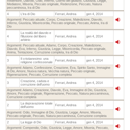
Redentore
,
Diavolo
,
Odio
,
Inferno
,
Giorno del giudizio
,
Giustizia
,
Legge
,
Mediatore
,
Miseria
,
Peccato originale
,
Redenzione
,
Peccato
,
Natura
peccaminosa
,
Ira di Dio
4
L'ira di Dio
Ferrari, Andrea
gen 4, 2014
Argomenti:
Peccato attuale
,
Corpo
,
Creazione
,
Maledizione
,
Diavolo
,
Inferno
,
Giustizia
,
Misericordia
,
Peccato originale
,
Peccato
,
Anima
,
Ira di
Dio
La realtà del diavolo e
4
l'illusione del libero
Ferrari, Andrea
gen 4, 2014
arbitrio
Argomenti:
Peccato attuale
,
Adamo
,
Corpo
,
Creazione
,
Maledizione
,
Diavolo
,
Eva
,
Inferno
,
Giustizia
,
Legge
,
Misericordia
,
Peccato originale
,
Anima
,
Tentazione
,
Corruzione completa
,
Ira di Dio
Il cristianesimo: una
3
Ferrari, Andrea
gen 4, 2014
religione confessionale
Argomenti:
Adamo
,
Confessione
,
Creazione
,
Eva
,
Spirito Santo
,
Immagine
di Dio
,
Amore
,
Nuova natura
,
Vecchia natura
,
Peccato originale
,
Rigenerazione
,
Peccato
,
Corruzione completa
Creazione, caduta e
3
Ferrari, Andrea
gen 4, 2014
corruzione dell'uomo
Argomenti:
Adamo
,
Creazione
,
Diavolo
,
Eva
,
Immagine di Dio
,
Giustizia
,
Amore
,
Peccato originale
,
Rigenerazione
,
Peccato
,
Natura peccaminosa
,
Corruzione completa
La depravazione totale
2
Ferrari, Andrea
gen 4, 2014
dell'uomo
Argomenti:
Odio
,
Immagine di Dio
,
Giustizia
,
Legge
,
Amore
,
Miseria
,
Peccato originale
,
Peccato
,
Natura peccaminosa
,
Corruzione completa
2
La legge di Dio
Ferrari, Andrea
gen 4, 2014
Argomenti:
Compendio
,
Odio
,
Giustizia
,
Legge
,
Amore
,
Miseria
,
Peccato
,