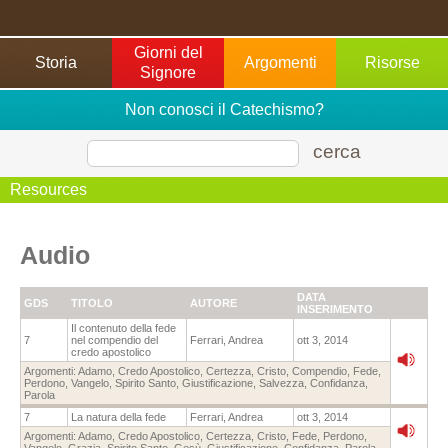
Giorni del
Storia
Argomenti
Risorse
Signore
Non conosci il Catechismo?
cerca
Resources
Audio
DATA
GDS
TITOLO
AUTORE
INSERIMENTO
Il contenuto della fede
7
nel compendio del
Ferrari, Andrea
ott 3, 2014
credo apostolico
Argomenti:
Adamo
,
Credo Apostolico
,
Certezza
,
Cristo
,
Compendio
,
Fede
,
Perdono
,
Vangelo
,
Spirito Santo
,
Giustificazione
,
Salvezza
,
Confidanza
,
Parola
7
La natura della fede
Ferrari, Andrea
ott 3, 2014
Argomenti:
Adamo
,
Credo Apostolico
,
Certezza
,
Cristo
,
Fede
,
Perdono
,
Vangelo
,
Grazia
,
Spirito Santo
,
Gesù
,
Giustificazione
,
Confidanza
,
Parola