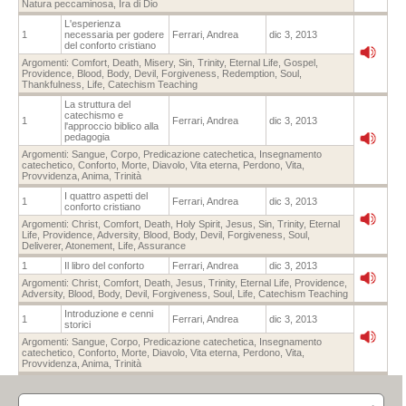
Natura peccaminosa
,
Ira di Dio
L'esperienza
1
necessaria per godere
Ferrari, Andrea
dic 3, 2013
del conforto cristiano
Argomenti:
Comfort
,
Death
,
Misery
,
Sin
,
Trinity
,
Eternal Life
,
Gospel
,
Providence
,
Blood
,
Body
,
Devil
,
Forgiveness
,
Redemption
,
Soul
,
Thankfulness
,
Life
,
Catechism Teaching
La struttura del
catechismo e
1
Ferrari, Andrea
dic 3, 2013
l'approccio biblico alla
pedagogia
Argomenti:
Sangue
,
Corpo
,
Predicazione catechetica
,
Insegnamento
catechetico
,
Conforto
,
Morte
,
Diavolo
,
Vita eterna
,
Perdono
,
Vita
,
Provvidenza
,
Anima
,
Trinità
I quattro aspetti del
1
Ferrari, Andrea
dic 3, 2013
conforto cristiano
Argomenti:
Christ
,
Comfort
,
Death
,
Holy Spirit
,
Jesus
,
Sin
,
Trinity
,
Eternal
Life
,
Providence
,
Adversity
,
Blood
,
Body
,
Devil
,
Forgiveness
,
Soul
,
Deliverer
,
Atonement
,
Life
,
Assurance
1
Il libro del conforto
Ferrari, Andrea
dic 3, 2013
Argomenti:
Christ
,
Comfort
,
Death
,
Jesus
,
Trinity
,
Eternal Life
,
Providence
,
Adversity
,
Blood
,
Body
,
Devil
,
Forgiveness
,
Soul
,
Life
,
Catechism Teaching
Introduzione e cenni
1
Ferrari, Andrea
dic 3, 2013
storici
Argomenti:
Sangue
,
Corpo
,
Predicazione catechetica
,
Insegnamento
catechetico
,
Conforto
,
Morte
,
Diavolo
,
Vita eterna
,
Perdono
,
Vita
,
Provvidenza
,
Anima
,
Trinità