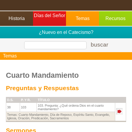
Días del Señor
Historia
Temas
Recursos
Didácticos
¿Nuevo en el Catecismo?
buscar
Temas
Cuarto Mandamiento
Preguntas y Respuestas
D.S.
P. Y R.
TÍTULO
103. Pregunta: ¿Qué ordena Dios en el cuarto
38
103
mandamiento?
Temas:
Cuarto Mandamiento
,
Día de Reposo
,
Espíritu Santo
,
Evangelio
,
Iglesia
,
Oración
,
Predicación
,
Sacramentos
Sermones