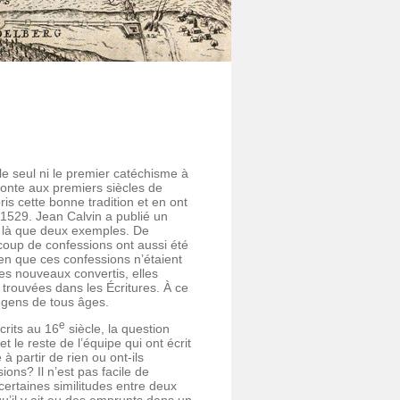
e seul ni le premier catéchisme à
emonte aux premiers siècles de
is cette bonne tradition et en ont
1529. Jean Calvin a publié un
t là que deux exemples. De
coup de confessions ont aussi été
en que ces confessions n’étaient
des nouveaux convertis, elles
trouvées dans les Écritures. À ce
s gens de tous âges.
e
crits au 16
siècle, la question
 le reste de l’équipe qui ont écrit
 partir de rien ou ont-ils
ns? Il n’est pas facile de
 certaines similitudes entre deux