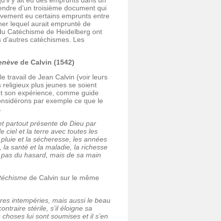
u’il y ait eu des emprunts dans un
pendre d’un troisième document qui
tivement eu certains emprunts entre
iner lequel aurait emprunté de
urs du Catéchisme de Heidelberg ont
s d’autres catéchismes. Les
enève
de Calvin (1542)
 travail de Jean Calvin (voir leurs
s religieux plus jeunes se soient
 et son expérience, comme guide
Considérons par exemple ce que le
.
et partout présente de Dieu par
e ciel et la terre avec toutes les
a pluie et la sécheresse, les années
e, la santé et la maladie, la richesse
t pas du hasard, mais de sa main
téchisme
de Calvin sur le même
utres intempéries, mais aussi le beau
ontraire stérile, s’il éloigne sa
 choses lui sont soumises et il s’en