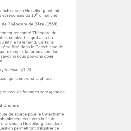
téchisme de Heidelberg ont fait
e
s et réponses du 10
dimanche.
n
de Théodore de Bèze (1559)
lement rencontré Théodore de
ble, semble-t-il, qu’il ait à un
 latin à l’allemand. Certains
-être filtré dans le Catéchisme de
par exemple, la formulation des
savoir si nous pouvons obéir
d:
 prochain. (R. 5).
èze, qui comprend la phrase
n que tous les hommes sont ignobles
.
d’Ursinus
 doute de source pour le Catéchisme
obablement écrit vers la fin de
 d’Ursinus à Heidelberg. Les deux
estion permettront d’illustrer ce