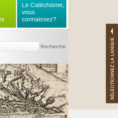
Le Catéchisme,
vous
es
connaissez?
Recherche