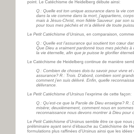
point. Le Catéchisme de Heidelberg débute ainsi:
Q.: Quelle est ton unique assurance dans la vie c
dans la vie comme dans la mort, j’appartiens, cor
mais à Jésus-Christ, mon fidèle Sauveur: par son sa
pour tous mes péchés et m’a délivré de toute puis
Le
Petit Catéchisme
d’Ursinus, en comparaison, comme
Q.: Quelle est l’assurance qui soutient ton cœur da
Que Dieu a vraiment pardonné tous mes péchés à ca
la vie éternelle, afin que je puisse le glorifier éterne
Le Catéchisme de Heidelberg continue de manière semb
Q.: Combien de choses dois-tu savoir pour vivre et
assurance? R.: Trois. D’abord, combien sont grand
comment j’en suis délivré. Enfin, quelle reconnaissa
délivrance.
Le
Petit Catéchisme d’Ursinus
l’exprime de cette façon:
Q.: Qu’est-ce que la Parole de Dieu enseigne? R.: 
misère; deuxièmement, comment nous en sommes dé
reconnaissance nous devons montrer à Dieu pour ce
Le
Petit Catéchisme
d’Ursinus semble être ce que nous p
préliminaire ayant servi d’ébauche au Catéchisme de Hei
formulations plus raffinées d’Ursinus ainsi que les idées