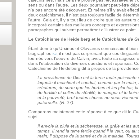
catéchismes, mais cela ne prouve pas
nécessairement
q
sens ou dans l’autre. Les deux pourraient peut-être dé
n’a pas encore été découvert. Et même s’il y avait effec
deux catéchismes, il n’est pas toujours facile de déterm
l’autre. Cela dit, il y a tout lieu de croire que les aute
incorporé certains des meilleurs concepts et expression
paragraphes qui suivent permettront d’illustrer ce point.
Le Catéchisme de Heidelberg et le
Catéchisme de G
Étant donné qu’Ursinus et Olevianus connaissaient bien le
biographies
ici
, il n’est pas surprenant que ces dirigeant
tournés vers l’oeuvre de Calvin, avec toute sa sagesse
dans l’élaboration de diverses questions et réponses. 
Catéchisme de Heidelberg dit à propos de la providence
La providence de Dieu est la force toute-puissante 
laquelle il maintient et conduit, comme par la main, l
créatures, de sorte que les herbes et les plantes, l
de fertilité et celles de stérilité, le manger et le boir
et la pauvreté, bref toutes choses ne nous viennen
paternelle. (R. 27).
Comparons maintenant cette réponse à ce que dit le
Ca
sujet.
Il envoie la pluie et la sécheresse, la grêle et les a
temps. Il rend la terre fertile quand il le veut, ou au c
main; il dispose de la santé et de la maladie. Toutes