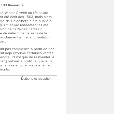
t
d’Olevianus
elé
Vester Grundt
ou
Un solide
it été écrit dès 1563, mais alors
sme de Heidelberg a été publié au
qu’
Un solide fondement
ait été
ion de certaines parties du
ile de déterminer le sens de la
hevauchement entre la formulation
berg.
nt pas commencé à partir de rien.
ient déjà exprimé certaines vérités
endre. Plutôt que de réinventer la
erg ont mis à profit ce que leurs
ussi à faire encore mieux et en sont
écrits.
Éditions et réception >