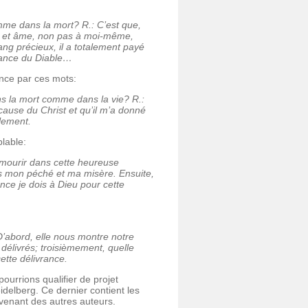
omme dans la mort? R.:
C’est que,
ps et âme, non pas à moi-même,
ng précieux, il a totalement payé
sance du Diable…
nce par ces mots:
ns la mort comme dans la vie? R.:
use du Christ et qu’il m’a donné
llement.
lable:
 mourir dans cette heureuse
s mon péché et ma misère. Ensuite,
nce je dois à Dieu pour cette
D’abord, elle nous montre notre
livrés; troisièmement, quelle
tte délivrance.
ourrions qualifier de projet
delberg. Ce dernier contient les
 venant des autres auteurs.