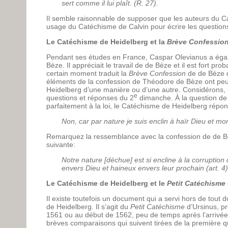
sert comme il lui plaît. (R. 27).
Il semble raisonnable de supposer que les auteurs du Ca
usage du Catéchisme de Calvin pour écrire les question
Le Catéchisme de Heidelberg et la
Brève Confessio
Pendant ses études en France, Caspar Olevianus a éga
Bèze. Il appréciait le travail de de Bèze et il est fort proba
certain moment traduit la
Brève Confession
de de Bèze du
éléments de la confession de Théodore de Bèze ont peut
Heidelberg d’une manière ou d’une autre. Considérons, 
e
questions et réponses du 2
dimanche. À la question de 
parfaitement à la loi, le Catéchisme de Heidelberg répon
Non, car par nature je suis enclin à haïr Dieu et mon
Remarquez la ressemblance avec la confession de de B
suivante:
Notre nature [déchue] est si encline à la corruptio
envers Dieu et haineux envers leur prochain (art. 4)
Le Catéchisme de Heidelberg et le
Petit Catéchisme
Il existe toutefois un document qui a servi hors de tout
de Heidelberg. Il s’agit du
Petit Catéchisme
d’Ursinus, pr
1561 ou au début de 1562, peu de temps après l’arrivée
brèves comparaisons qui suivent tirées de la première qu