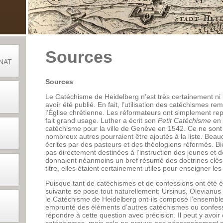
Sources
NAT
Sources
Le Catéchisme de Heidelberg n’est très certainement ni l
avoir été publié. En fait, l’utilisation des catéchismes r
l’Église chrétienne. Les réformateurs ont simplement repr
fait grand usage. Luther a écrit son
Petit Catéchisme
en 
catéchisme pour la ville de Genève en 1542. Ce ne son
nombreux autres pourraient être ajoutés à la liste. Beau
écrites par des pasteurs et des théologiens réformés. Bi
pas directement destinées à l’instruction des jeunes et 
donnaient néanmoins un bref résumé des doctrines clés 
titre, elles étaient certainement utiles pour enseigner le
Puisque tant de catéchismes et de confessions ont été é
suivante se pose tout naturellement: Ursinus, Olevianus et
le Catéchisme de Heidelberg ont-ils composé l’ensemble à
emprunté des éléments d’autres catéchismes ou confessio
répondre à cette question avec précision. Il peut y avoir