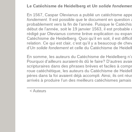
Le Catéchisme de Heidelberg et
Un solide fondemen
En 1567, Caspar Olevianus a publié un catéchisme app
fondement
. Il est possible que le document en question a
probablement vers la fin de l’année. Puisque le Catéchi
début de l’année, soit le 19 janvier 1563, il est probable 
rédigé par Olevianus comme brève explication ou expans
Catéchisme de Heidelberg. Quoi qu’il en soit, il est diffic
relation. Ce qui est clair, c’est qu’il y a beaucoup de c
d’
Un solide fondement
et celle du Catéchisme de Heidel
En somme, les auteurs du Catéchisme de Heidelberg n’o
Pourquoi d’ailleurs auraient-ils dû le faire? D’autres ava
scripturaires dans des phrases brèves et faciles à compr
roue catéchétique, les auteurs du Catéchisme de Heidelb
pères dans la foi avaient déjà accompli. Ainsi, ils ont ré
arrivés à produire l’un des meilleurs catéchismes jamais 
< Auteurs