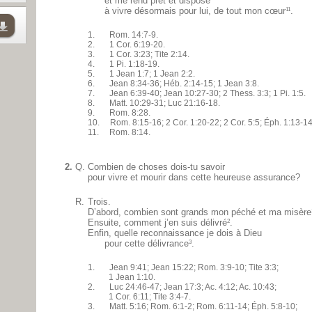
et me rend prêt et disposé
à vivre désormais pour lui, de tout mon cœur
.
11
1. Rom. 14:7-9.
2. 1 Cor. 6:19-20.
3. 1 Cor. 3:23; Tite 2:14.
4. 1 Pi. 1:18-19.
5. 1 Jean 1:7; 1 Jean 2:2.
6. Jean 8:34-36; Héb. 2:14-15; 1 Jean 3:8.
7. Jean 6:39-40; Jean 10:27-30; 2 Thess. 3:3; 1 Pi. 1:5.
8. Matt. 10:29-31; Luc 21:16-18.
9. Rom. 8:28.
10. Rom. 8:15-16; 2 Cor. 1:20-22; 2 Cor. 5:5; Éph. 1:13-14
11. Rom. 8:14.
2.
Q.
Combien de choses dois-tu savoir
pour vivre et mourir dans cette heureuse assurance?
R.
Trois.
D’abord, combien sont grands mon péché et ma misère
Ensuite, comment j’en suis délivré
.
2
Enfin, quelle reconnaissance je dois à Dieu
pour cette délivrance
.
3
1. Jean 9:41; Jean 15:22; Rom. 3:9-10; Tite 3:3;
1 Jean 1:10.
2. Luc 24:46-47; Jean 17:3; Ac. 4:12; Ac. 10:43;
1 Cor. 6:11; Tite 3:4-7.
3. Matt. 5:16; Rom. 6:1-2; Rom. 6:11-14; Éph. 5:8-10;