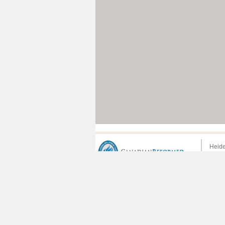
e
21
dimanche
e
47
dimanche
e
22
dimanche
e
48
dimanche
e
23
dimanche
e
49
dimanche
e
24
dimanche
e
50
dimanche
e
25
dimanche
e
51
dimanche
e
26
dimanche
e
52
dimanche
e
27
dimanche
e
28
dimanche
e
29
dimanche
Heide
Canad
© 202
e
30
dimanche
e
31
dimanche