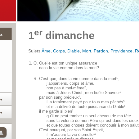
er
1
dimanche
Sujets
Âme
,
Corps
,
Diable
,
Mort
,
Pardon
,
Providence
,
R
1.
Q.
Quelle est ton unique assurance
dans la vie comme dans la mort?
R.
C’est que, dans la vie comme dans la mort
,
1
j’appartiens, corps et âme,
non pas à moi-même
,
2
mais à Jésus-Christ, mon fidèle Sauveur
:
3
par son sang précieux
,
4
il a totalement payé pour tous mes péchés
5
et m’a délivré de toute puissance du Diable
:
6
il me garde si bien
7
qu’il ne peut tomber un seul cheveu de ma tête
sans la volonté de mon Père qui est dans les cieux
et que toutes choses doivent concourir à mon salut
C’est pourquoi, par son Saint-Esprit,
il m’assure la vie éternelle
10