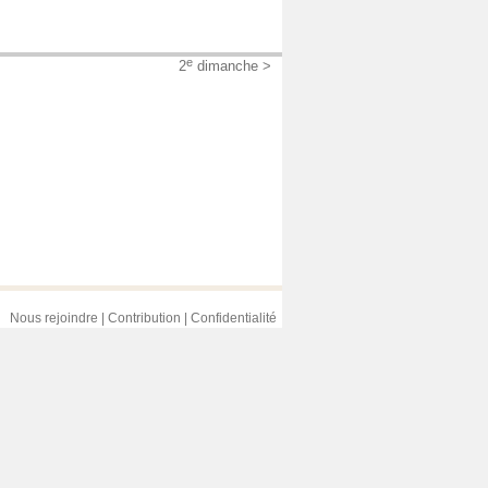
e
2
dimanche >
Nous rejoindre
|
Contribution
|
Confidentialité