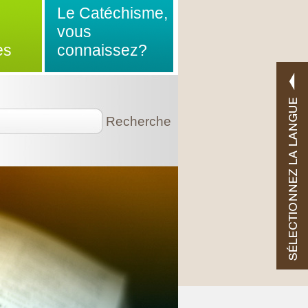
Le Catéchisme,
vous
es
connaissez?
Recherche