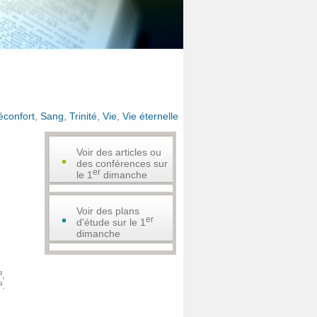
éconfort
,
Sang
,
Trinité
,
Vie
,
Vie éternelle
Voir des articles ou
des conférences sur
er
le 1
dimanche
Notre unique assurance
Bédard, Paulin
Voir des plans
er
d'étude sur le 1
dimanche
J'appartiens - 1er dimanche
Bédard, Paulin
,
8
.
9