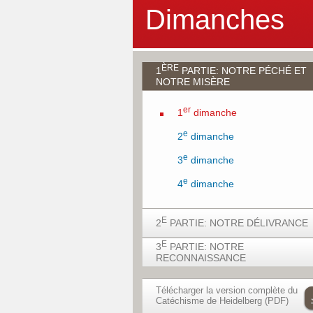
Dimanches
ÈRE
1
PARTIE: NOTRE PÉCHÉ ET
NOTRE MISÈRE
er
1
dimanche
e
2
dimanche
e
3
dimanche
e
4
dimanche
E
2
PARTIE: NOTRE DÉLIVRANCE
E
3
PARTIE: NOTRE
e
RECONNAISSANCE
5
dimanche
e
6
dimanche
e
32
dimanche
Télécharger la version complète du
Catéchisme de Heidelberg (PDF)
e
7
dimanche
e
33
dimanche