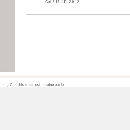
Col. 3:17; 1 Pi. 2:9-12.
lberg-Catechism.com est parrainé par le
ian Reformed Theological Seminary
6 tous droits réservés.