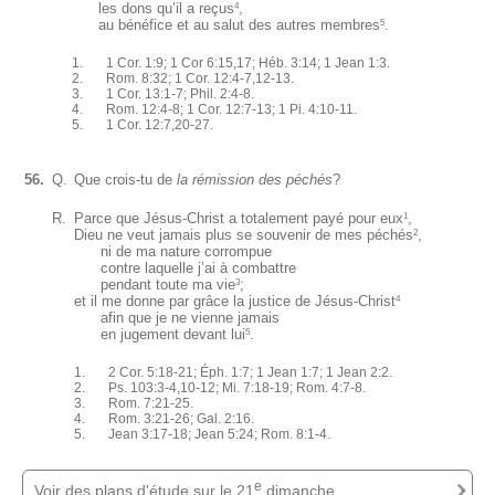
les dons qu’il a reçus
,
4
au bénéfice et au salut des autres membres
.
5
1. 1 Cor. 1:9; 1 Cor 6:15,17; Héb. 3:14; 1 Jean 1:3.
2. Rom. 8:32; 1 Cor. 12:4-7,12-13.
3. 1 Cor. 13:1-7; Phil. 2:4-8.
4. Rom. 12:4-8; 1 Cor. 12:7-13; 1 Pi. 4:10-11.
5. 1 Cor. 12:7,20-27.
56.
Q.
Que crois-tu de
la rémission des péchés
?
R.
Parce que Jésus-Christ a totalement payé pour eux
,
1
Dieu ne veut jamais plus se souvenir de mes péchés
,
2
ni de ma nature corrompue
contre laquelle j’ai à combattre
pendant toute ma vie
;
3
et il me donne par grâce la justice de Jésus-Christ
4
afin que je ne vienne jamais
en jugement devant lui
.
5
1. 2 Cor. 5:18-21; Éph. 1:7; 1 Jean 1:7; 1 Jean 2:2.
2. Ps. 103:3-4,10-12; Mi. 7:18-19; Rom. 4:7-8.
3. Rom. 7:21-25.
4. Rom. 3:21-26; Gal. 2:16.
5. Jean 3:17-18; Jean 5:24; Rom. 8:1-4.
e
Voir des plans d'étude sur le 21
dimanche