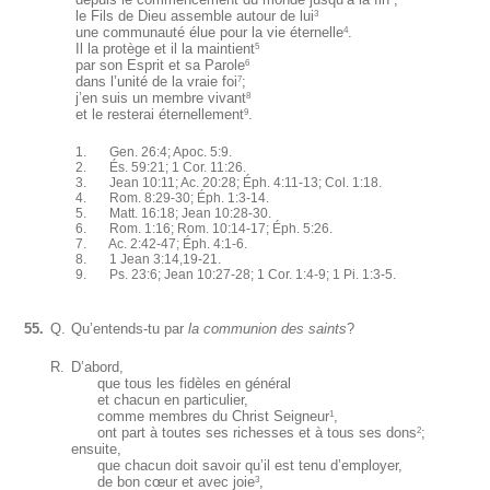
le Fils de Dieu assemble autour de lui
3
une communauté élue pour la vie éternelle
.
4
Il la protège et il la maintient
5
par son Esprit et sa Parole
6
dans l’unité de la vraie foi
;
7
j’en suis un membre vivant
8
et le resterai éternellement
.
9
1. Gen. 26:4; Apoc. 5:9.
2. És. 59:21; 1 Cor. 11:26.
3. Jean 10:11; Ac. 20:28; Éph. 4:11-13; Col. 1:18.
4. Rom. 8:29-30; Éph. 1:3-14.
5. Matt. 16:18; Jean 10:28-30.
6. Rom. 1:16; Rom. 10:14-17; Éph. 5:26.
7. Ac. 2:42-47; Éph. 4:1-6.
8. 1 Jean 3:14,19-21.
9. Ps. 23:6; Jean 10:27-28; 1 Cor. 1:4-9; 1 Pi. 1:3-5.
55.
Q.
Qu’entends-tu par
la communion des saints
?
R.
D’abord,
que tous les fidèles en général
et chacun en particulier,
comme membres du Christ Seigneur
,
1
ont part à toutes ses richesses et à tous ses dons
;
2
ensuite,
que chacun doit savoir qu’il est tenu d’employer,
de bon cœur et avec joie
,
3