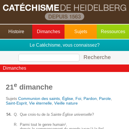
Histoire
Dimanches
Sujets
Ressources
Le Catéchisme, vous connaissez?
Recherche
Dimanches
e
21
dimanche
Sujets
Communion des saints
,
Église
,
Foi
,
Pardon
,
Parole
,
Saint-Esprit
,
Vie éternelle
,
Vieille nature
54.
Q.
Que crois-tu de
la Sainte Église universelle
?
R.
Parmi tout le genre humain
,
1
depuis le commencement du monde jusqu’à la fin
,
2