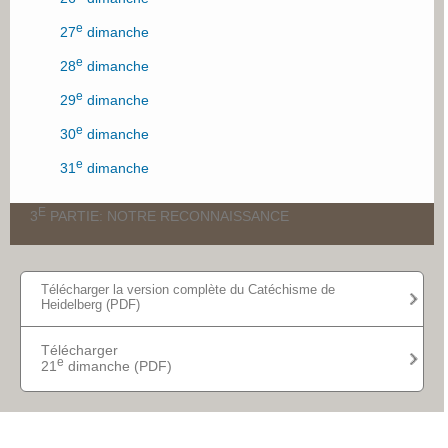
e
27
dimanche
e
28
dimanche
e
29
dimanche
e
30
dimanche
e
31
dimanche
E
3
PARTIE: NOTRE RECONNAISSANCE
e
32
dimanche
Télécharger la version complète du Catéchisme de
Heidelberg (PDF)
e
33
dimanche
e
34
dimanche
Télécharger
e
21
dimanche (PDF)
e
35
dimanche
e
36
dimanche
e
37
dimanche