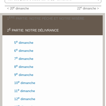
J'appartiens - 21e dimanche
e
e
< 20
dimanche
22
dimanche >
Bédard, Paulin
ÈRE
1
PARTIE: NOTRE PÉCHÉ ET NOTRE MISÈRE
E
2
PARTIE: NOTRE DÉLIVRANCE
er
1
dimanche
e
2
dimanche
e
5
dimanche
e
3
dimanche
e
6
dimanche
e
4
dimanche
e
7
dimanche
e
8
dimanche
e
9
dimanche
e
10
dimanche
e
11
dimanche
e
12
dimanche
e