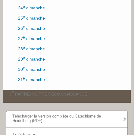
e
24
dimanche
e
25
dimanche
e
26
dimanche
e
27
dimanche
e
28
dimanche
e
29
dimanche
e
30
dimanche
e
31
dimanche
E
3
PARTIE: NOTRE RECONNAISSANCE
e
32
dimanche
Télécharger la version complète du Catéchisme de
Heidelberg (PDF)
e
33
dimanche
e
34
dimanche
Télécharger