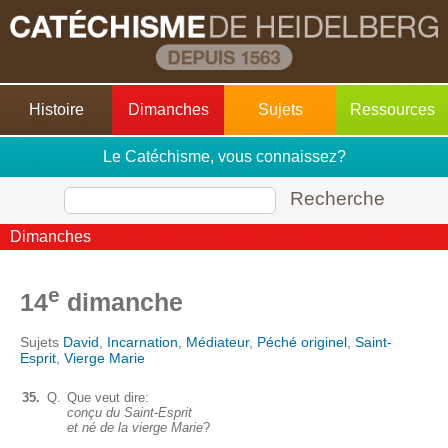
Histoire
Dimanches
Sujets
Ressources
Le Catéchisme, vous connaissez?
Recherche
Dimanches
e
14
dimanche
Sujets
David
,
Incarnation
,
Médiateur
,
Péché originel
,
Saint-
Esprit
,
Vierge Marie
35.
Q.
Que veut dire:
conçu du Saint-Esprit
et né de la vierge Marie
?