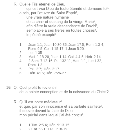
R.
Que le Fils éternel de Dieu,
qui est vrai Dieu de toute éternité et demeure tel
,
1
a pris, par l’œuvre du Saint-Esprit
,
2
une vraie nature humaine
de la chair et du sang de la vierge Marie
,
3
afin d’être la vraie descendance de David
,
4
semblable à ses frères en toutes choses
,
5
le péché excepté
.
6
1. Jean 1:1; Jean 10:30-36; Jean 17:5; Rom. 1:3-4;
Rom. 9:5; Col. 1:15-17; 1 Jean 5:20.
2. Luc 1:35.
3. Matt. 1:18-20; Jean 1:14; Gal. 4:4-5; Héb. 2:14.
4. 2 Sam. 7:12-16; Ps. 132:11; Matt. 1:1; Luc 1:32;
Rom. 1:3.
5. Phil. 2:7; Héb. 2:17.
6. Héb. 4:15; Héb. 7:26-27.
36.
Q.
Quel profit te revient-il
de la sainte conception et de la naissance du Christ?
R.
Qu’il est notre médiateur
1
et que, par son innocence et sa parfaite sainteté
,
2
il couvre devant la face de Dieu
mon péché dans lequel j’ai été conçu
.
3
1. 1 Tim. 2:5-6; Héb. 9:13-15.
2. 2 Cor. 5:21; 1 Pi. 1:18-19.