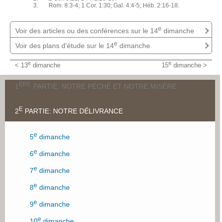
3. Rom. 8:3-4; 1 Cor. 1:30; Gal. 4:4-5; Héb. 2:16-18.
e
Voir des articles ou des conférences sur le 14
dimanche
e
Voir des plans d'étude sur le 14
dimanche
Conçu du Saint-Esprit, né de la vierge Marie
Bédard, Paulin
J'appartiens - 14e dimanche
e
e
< 13
dimanche
15
dimanche >
Bédard, Paulin
À quoi nous servent la conception et la naissance de Jésus?
Bédard, Paulin
ÈRE
1
PARTIE: NOTRE PÉCHÉ ET NOTRE MISÈRE
E
2
PARTIE: NOTRE DÉLIVRANCE
er
1
dimanche
e
2
dimanche
e
5
dimanche
e
3
dimanche
e
6
dimanche
e
4
dimanche
e
7
dimanche
e
8
dimanche
e
9
dimanche
e
10
dimanche