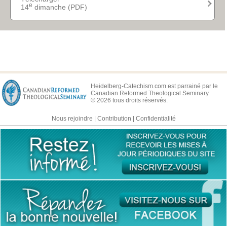
e
14
dimanche (PDF)
e
35
dimanche
e
36
dimanche
e
37
dimanche
e
38
dimanche
e
39
dimanche
Heidelberg-Catechism.com est parrainé par le
Canadian Reformed Theological Seminary
e
40
dimanche
© 2026 tous droits réservés.
e
41
dimanche
Nous rejoindre
|
Contribution
|
Confidentialité
e
42
dimanche
e
43
dimanche
e
44
dimanche
e
45
dimanche
e
46
dimanche
e
47
dimanche