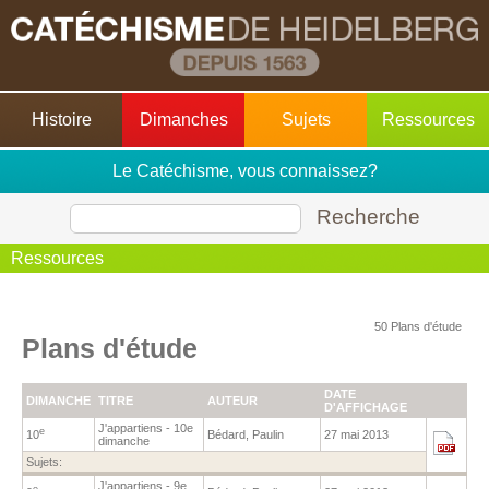
Histoire
Dimanches
Sujets
Ressources
Le Catéchisme, vous connaissez?
Recherche
Ressources
50 Plans d'étude
Plans d'étude
DATE
DIMANCHE
TITRE
AUTEUR
D'AFFICHAGE
J'appartiens - 10e
e
10
Bédard, Paulin
27 mai 2013
dimanche
Sujets:
J'appartiens - 9e
e