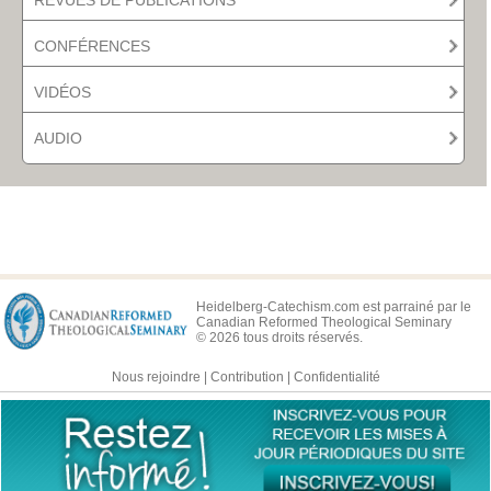
CONFÉRENCES
VIDÉOS
AUDIO
Heidelberg-Catechism.com est parrainé par le
Canadian Reformed Theological Seminary
© 2026 tous droits réservés.
Nous rejoindre
|
Contribution
|
Confidentialité