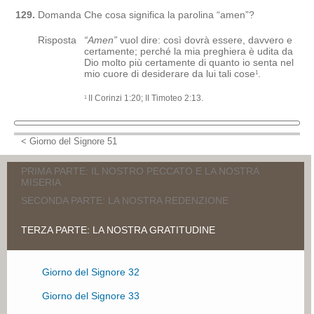
129.
Domanda
Che cosa significa la parolina “amen”?
Risposta
“Amen”
vuol dire: così dovrà essere, davvero e
certamente; perché la mia preghiera è udita da
Dio molto più certamente di quanto io senta nel
mio cuore di desiderare da lui tali cose
.
1
II Corinzi 1:20; II Timoteo 2:13.
1
< Giorno del Signore 51
PRIMA PARTE: IL NOSTRO PECCATO E LA NOSTRA
MISERIA
SECONDA PARTE: LA NOSTRA REDENZIONE
Giorno del Signore 1
TERZA PARTE: LA NOSTRA GRATITUDINE
Giorno del Signore 2
Giorno del Signore 5
Giorno del Signore 3
Giorno del Signore 6
Giorno del Signore 32
Giorno del Signore 4
Giorno del Signore 7
Giorno del Signore 33
Giorno del Signore 8