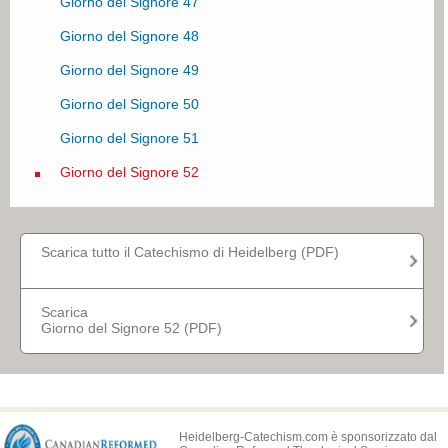
Giorno del Signore 47
Giorno del Signore 22
Giorno del Signore 48
Giorno del Signore 23
Giorno del Signore 49
Giorno del Signore 24
Giorno del Signore 50
Giorno del Signore 25
Giorno del Signore 51
Giorno del Signore 26
Giorno del Signore 52
Giorno del Signore 27
Giorno del Signore 28
Scarica tutto il Catechismo di Heidelberg (PDF)
Giorno del Signore 29
Giorno del Signore 30
Scarica
Giorno del Signore 52 (PDF)
Giorno del Signore 31
Heidelberg-Catechism.com è sponsorizzato dal