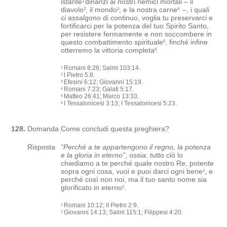
istante
dinanzi ai nostri nemici mortali – il
1
diavolo
, il mondo
, e la nostra carne
–, i quali
2
3
4
ci assalgono di continuo, voglia tu preservarci e
fortificarci per la potenza del tuo Spirito Santo,
per resistere fermamente e non soccombere in
questo combattimento spirituale
, finché infine
5
otterremo la vittoria completa
.
6
Romani 8:26; Salmi 103:14.
1
I Pietro 5:8.
2
Efesini 6:12; Giovanni 15:19.
3
Romani 7:23; Galati 5:17.
4
Matteo 26:41; Marco 13:33.
5
I Tessalonicesi 3:13; I Tessalonicesi 5:23.
6
128.
Domanda
Come concludi questa preghiera?
Risposta
“
Perché a te appartengono il regno, la potenza
e la gloria in eterno
”
, ossia: tutto ciò lo
chiediamo a te perché quale nostro Re, potente
sopra ogni cosa, vuoi e puoi darci ogni bene
, e
1
perché così non noi, ma il tuo santo nome sia
glorificato in eterno
.
2
Romani 10:12; II Pietro 2:9.
1
Giovanni 14:13; Salmi 115:1; Filippesi 4:20.
2