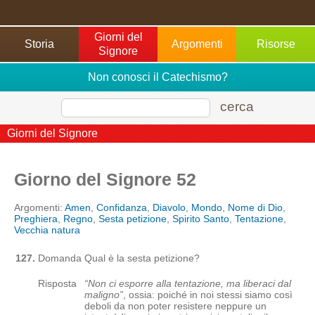
Giorni del
Storia
Argomenti
Risorse
Signore
Non conosci il Catechismo?
cerca
Giorni del Signore
Giorno del Signore 52
Argomenti:
Amen
,
Confidanza
,
Diavolo
,
Mondo
,
Nome di Dio
,
Preghiera
,
Regno
,
Sesta petizione
,
Spirito Santo
,
Tentazione
,
Vecchia natura
127.
Domanda
Qual è la sesta petizione?
Risposta
“
Non ci esporre alla tentazione, ma liberaci dal
maligno
”
, ossia: poiché in noi stessi siamo così
deboli da non poter resistere neppure un