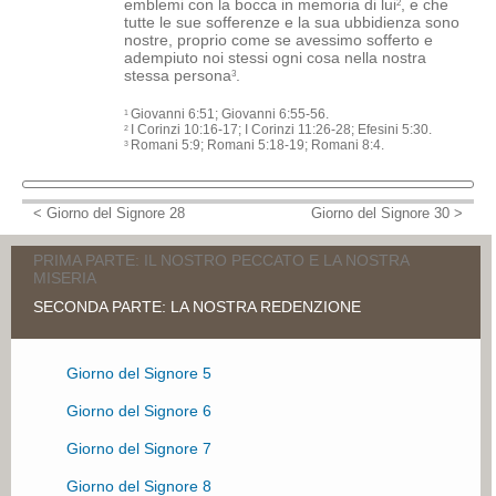
emblemi con la bocca in memoria di lui
, e che
2
tutte le sue sofferenze e la sua ubbidienza sono
nostre, proprio come se avessimo sofferto e
adempiuto noi stessi ogni cosa nella nostra
stessa persona
.
3
Giovanni 6:51; Giovanni 6:55-56.
1
I Corinzi 10:16-17; I Corinzi 11:26-28; Efesini 5:30.
2
Romani 5:9; Romani 5:18-19; Romani 8:4.
3
< Giorno del Signore 28
Giorno del Signore 30 >
PRIMA PARTE: IL NOSTRO PECCATO E LA NOSTRA
MISERIA
SECONDA PARTE: LA NOSTRA REDENZIONE
Giorno del Signore 1
Giorno del Signore 2
Giorno del Signore 5
Giorno del Signore 3
Giorno del Signore 6
Giorno del Signore 4
Giorno del Signore 7
Giorno del Signore 8