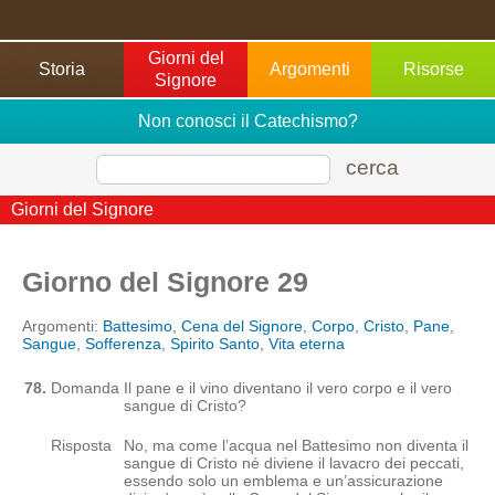
Giorni del
Storia
Argomenti
Risorse
Signore
Non conosci il Catechismo?
cerca
Giorni del Signore
Giorno del Signore 29
Argomenti:
Battesimo
,
Cena del Signore
,
Corpo
,
Cristo
,
Pane
,
Sangue
,
Sofferenza
,
Spirito Santo
,
Vita eterna
78.
Domanda
Il pane e il vino diventano il vero corpo e il vero
sangue di Cristo?
Risposta
No, ma come l’acqua nel Battesimo non diventa il
sangue di Cristo né diviene il lavacro dei peccati,
essendo solo un emblema e un’assicurazione