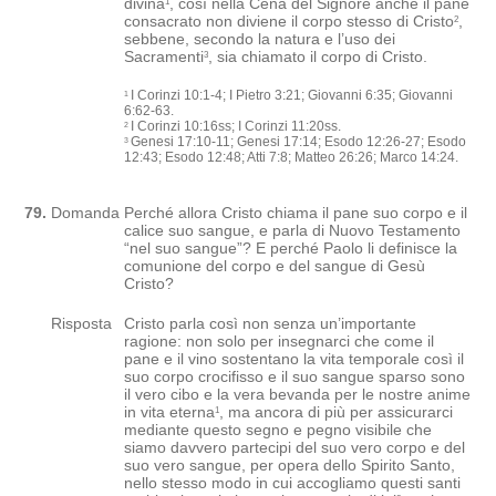
divina
, così nella Cena del Signore anche il pane
1
consacrato non diviene il corpo stesso di Cristo
,
2
sebbene, secondo la natura e l’uso dei
Sacramenti
, sia chiamato il corpo di Cristo.
3
I Corinzi 10:1-4; I Pietro 3:21; Giovanni 6:35; Giovanni
1
6:62-63.
I Corinzi 10:16ss; I Corinzi 11:20ss.
2
Genesi 17:10-11; Genesi 17:14; Esodo 12:26-27; Esodo
3
12:43; Esodo 12:48; Atti 7:8; Matteo 26:26; Marco 14:24.
79.
Domanda
Perché allora Cristo chiama il pane suo corpo e il
calice suo sangue, e parla di Nuovo Testamento
“nel suo sangue”? E perché Paolo li definisce la
comunione del corpo e del sangue di Gesù
Cristo?
Risposta
Cristo parla così non senza un’importante
ragione: non solo per insegnarci che come il
pane e il vino sostentano la vita temporale così il
suo corpo crocifisso e il suo sangue sparso sono
il vero cibo e la vera bevanda per le nostre anime
in vita eterna
, ma ancora di più per assicurarci
1
mediante questo segno e pegno visibile che
siamo davvero partecipi del suo vero corpo e del
suo vero sangue, per opera dello Spirito Santo,
nello stesso modo in cui accogliamo questi santi