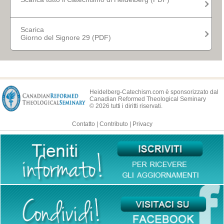
Giorno del Signore 33
Giorno del Signore 34
Scarica
Giorno del Signore 29 (PDF)
Giorno del Signore 35
Giorno del Signore 36
Giorno del Signore 37
Heidelberg-Catechism.com è sponsorizzato dal
Giorno del Signore 38
Canadian Reformed Theological Seminary
© 2026 tutti i diritti riservati.
Giorno del Signore 39
Contatto
|
Contributo
|
Privacy
Giorno del Signore 40
Giorno del Signore 41
Giorno del Signore 42
Giorno del Signore 43
Giorno del Signore 44
Giorno del Signore 45