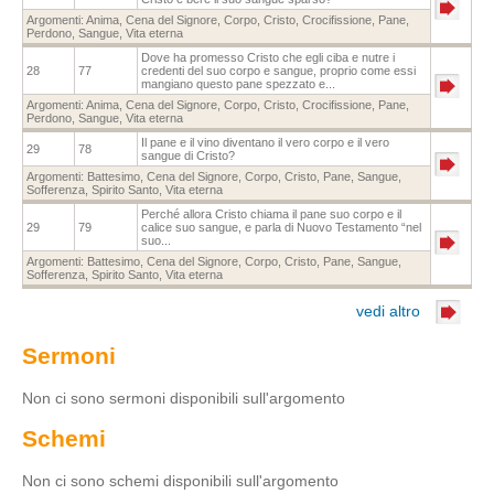
Argomenti:
Anima
,
Cena del Signore
,
Corpo
,
Cristo
,
Crocifissione
,
Pane
,
Perdono
,
Sangue
,
Vita eterna
Dove ha promesso Cristo che egli ciba e nutre i
28
77
credenti del suo corpo e sangue, proprio come essi
mangiano questo pane spezzato e...
Argomenti:
Anima
,
Cena del Signore
,
Corpo
,
Cristo
,
Crocifissione
,
Pane
,
Perdono
,
Sangue
,
Vita eterna
Il pane e il vino diventano il vero corpo e il vero
29
78
sangue di Cristo?
Argomenti:
Battesimo
,
Cena del Signore
,
Corpo
,
Cristo
,
Pane
,
Sangue
,
Sofferenza
,
Spirito Santo
,
Vita eterna
Perché allora Cristo chiama il pane suo corpo e il
29
79
calice suo sangue, e parla di Nuovo Testamento “nel
suo...
Argomenti:
Battesimo
,
Cena del Signore
,
Corpo
,
Cristo
,
Pane
,
Sangue
,
Sofferenza
,
Spirito Santo
,
Vita eterna
vedi altro
Sermoni
Non ci sono sermoni disponibili sull'argomento
Schemi
Non ci sono schemi disponibili sull'argomento