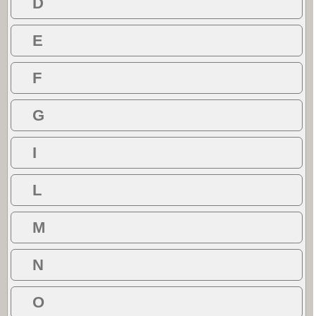
D
E
F
G
I
L
M
N
O