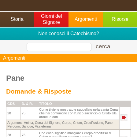
Giorni del
Storia
Argomenti
Risorse
Signore
Non conosci il Catechismo?
cerca
Argomenti
Pane
Domande & Risposte
GDS
D. & R.
TITOLO
Come ti viene mostrato e suggellato nella santa Cena
28
75
che hai comunione con l’unico sacrificio di Cristo alla
croce, e con...
Argomenti:
Anima
,
Cena del Signore
,
Corpo
,
Cristo
,
Crocifissione
,
Pane
,
Perdono
,
Sangue
,
Vita eterna
Che cosa significa mangiare il corpo crocifisso di
28
76
Cristo e bere il suo sangue sparso?