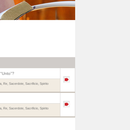
 “Unto”?
a
,
Re
,
Sacerdote
,
Sacrificio
,
Spirito
a
,
Re
,
Sacerdote
,
Sacrificio
,
Spirito