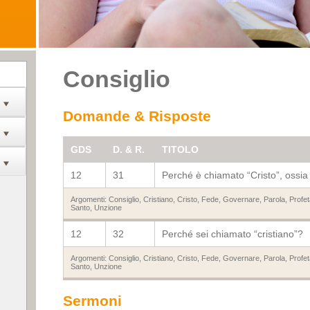
Consiglio
Domande & Risposte
GDS
D. & R.
TITOLO
12
31
Perché è chiamato “Cristo”, ossia
Argomenti:
Consiglio
,
Cristiano
,
Cristo
,
Fede
,
Governare
,
Parola
,
Profet
Santo
,
Unzione
12
32
Perché sei chiamato “cristiano”?
Argomenti:
Consiglio
,
Cristiano
,
Cristo
,
Fede
,
Governare
,
Parola
,
Profet
Santo
,
Unzione
Sermoni