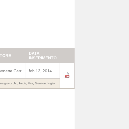
DATA
TORE
INSERIMENTO
onetta Carr
feb 12, 2014
siglio di Dio
,
Fede
,
Vita
,
Genitori
,
Figlio