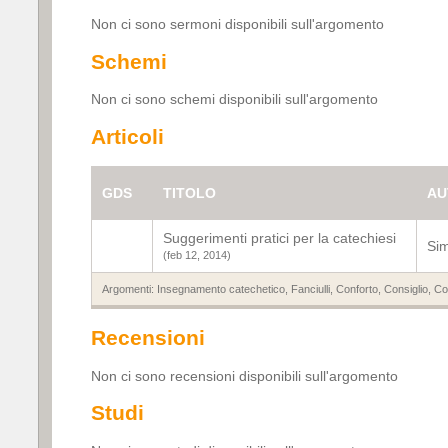
Non ci sono sermoni disponibili sull'argomento
Schemi
Non ci sono schemi disponibili sull'argomento
Articoli
GDS
TITOLO
AU
Suggerimenti pratici per la catechiesi
Sim
(feb 12, 2014)
Argomenti:
Insegnamento catechetico
,
Fanciulli
,
Conforto
,
Consiglio
,
Con
Recensioni
Non ci sono recensioni disponibili sull'argomento
Studi