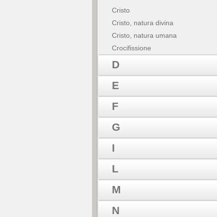
Cristo
Cristo, natura divina
Cristo, natura umana
Crocifissione
D
E
F
G
I
L
M
N