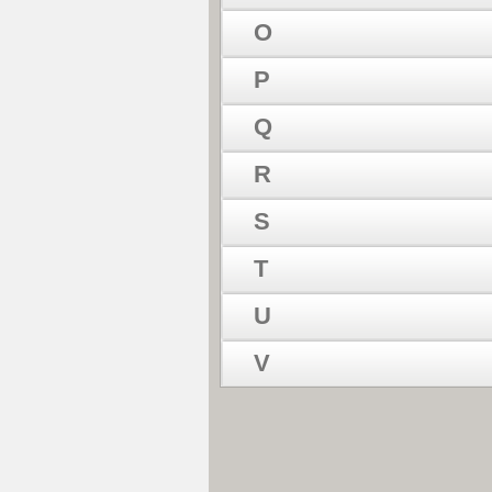
O
P
Q
R
S
T
U
V