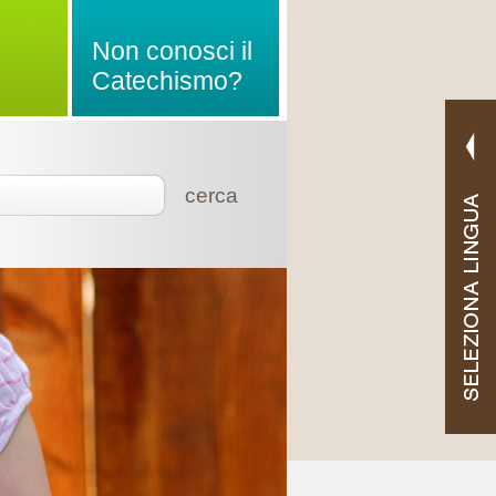
Non conosci il
Catechismo?
cerca