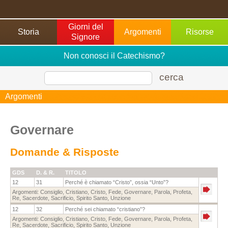
Giorni del
Storia
Argomenti
Risorse
Signore
Non conosci il Catechismo?
cerca
Argomenti
Governare
Domande & Risposte
GDS
D. & R.
TITOLO
12
31
Perché è chiamato “Cristo”, ossia “Unto”?
Argomenti:
Consiglio
,
Cristiano
,
Cristo
,
Fede
,
Governare
,
Parola
,
Profeta
,
Re
,
Sacerdote
,
Sacrificio
,
Spirito Santo
,
Unzione
12
32
Perché sei chiamato “cristiano”?
Argomenti:
Consiglio
,
Cristiano
,
Cristo
,
Fede
,
Governare
,
Parola
,
Profeta
,
Re
,
Sacerdote
,
Sacrificio
,
Spirito Santo
,
Unzione