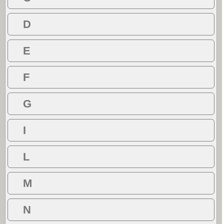
D
E
F
G
I
L
M
N