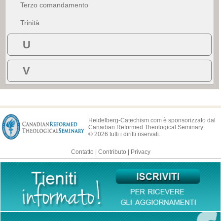
Terzo comandamento
Trinità
U
V
Heidelberg-Catechism.com è sponsorizzato dal
Canadian Reformed Theological Seminary
© 2026 tutti i diritti riservati.
Contatto
|
Contributo
|
Privacy