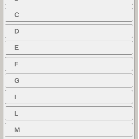
C
D
E
F
G
I
L
M