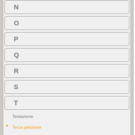
N
O
P
Q
R
S
T
Tentazione
Terza petizione