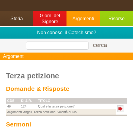
Giorni del
Storia
Argomenti
Risorse
Signore
Non conosci il Catechismo?
cerca
Argomenti
Terza petizione
Domande & Risposte
GDS
D. & R.
TITOLO
49
124
Qual è la terza petizione?
Argomenti:
Angeli
,
Terza petizione
,
Volontà di Dio
Sermoni