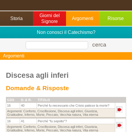
Giorni del
Storia
Argomenti
Risorse
Signore
Non conosci il Catechismo?
cerca
Argomenti
Discesa agli inferi
Domande & Risposte
GDS
D. & R.
TITOLO
16
40
Perché fu necessario che Cristo patisse la morte?
Argomenti:
Conforto
,
Crocifissione
,
Discesa agli inferi
,
Giustizia
,
Gratitudine
,
Inferno
,
Morte
,
Peccato
,
Vecchia natura
,
Vita eterna
16
41
Perché “fu sepolto”?
Argomenti:
Conforto
,
Crocifissione
,
Discesa agli inferi
,
Giustizia
,
Gratitudine
,
Inferno
,
Morte
,
Peccato
,
Vecchia natura
,
Vita eterna