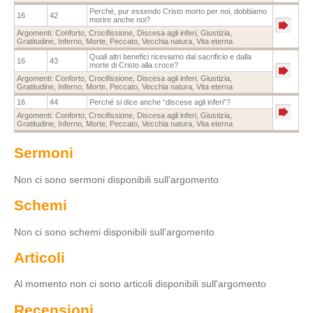
Perché, pur essendo Cristo morto per noi, dobbiamo
16
42
morire anche noi?
Argomenti:
Conforto
,
Crocifissione
,
Discesa agli inferi
,
Giustizia
,
Gratitudine
,
Inferno
,
Morte
,
Peccato
,
Vecchia natura
,
Vita eterna
Quali altri benefici riceviamo dal sacrificio e dalla
16
43
morte di Cristo alla croce?
Argomenti:
Conforto
,
Crocifissione
,
Discesa agli inferi
,
Giustizia
,
Gratitudine
,
Inferno
,
Morte
,
Peccato
,
Vecchia natura
,
Vita eterna
16
44
Perché si dice anche “discese agli inferi”?
Argomenti:
Conforto
,
Crocifissione
,
Discesa agli inferi
,
Giustizia
,
Gratitudine
,
Inferno
,
Morte
,
Peccato
,
Vecchia natura
,
Vita eterna
Sermoni
Non ci sono sermoni disponibili sull'argomento
Schemi
Non ci sono schemi disponibili sull'argomento
Articoli
Al momento non ci sono articoli disponibili sull'argomento
Recensioni