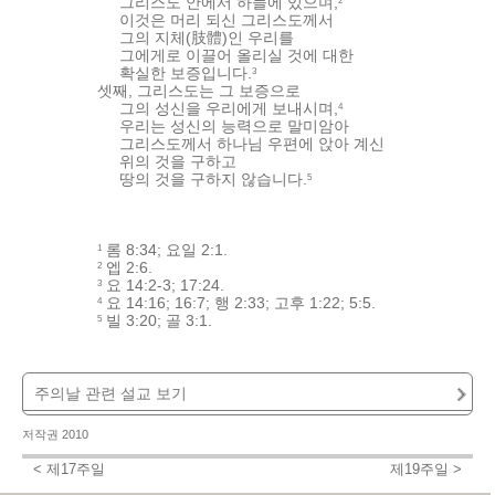
그리스도 안에서 하늘에 있으며,
2
이것은 머리 되신 그리스도께서
그의 지체(肢體)인 우리를
그에게로 이끌어 올리실 것에 대한
확실한 보증입니다.
3
셋째, 그리스도는 그 보증으로
그의 성신을 우리에게 보내시며,
4
우리는 성신의 능력으로 말미암아
그리스도께서 하나님 우편에 앉아 계신
위의 것을 구하고
땅의 것을 구하지 않습니다.
5
롬 8:34; 요일 2:1.
1
엡 2:6.
2
요 14:2-3; 17:24.
3
요 14:16; 16:7; 행 2:33; 고후 1:22; 5:5.
4
빌 3:20; 골 3:1.
5
주의날 관련 설교 보기
주의 날 18: 승천하신 우리의 대언자 그리스도
저작권 2010
Hur, Soon-Kil
< 제17주일
제19주일 >
하이델베르크 요리문답 18주일(46-49문): 승천의 사실과 세 가지 유익