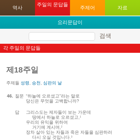
주일의 문답들
역사
주제어
자료
요리문답이
처음이십니까?
검색
각 주일의 문답들
제18주일
주제들
성령
,
승천
,
심판의 날
46.
질문
“하늘에 오르셨고”라는 말로
당신은 무엇을 고백합니까?
답
그리스도는 제자들이 보는 가운데
땅에서 하늘로 오르셨고,
1
우리의 유익을 위하여
거기에 계시며,
2
장차 살아 있는 자들과 죽은 자들을 심판하러
다시 오실 것입니다.
3