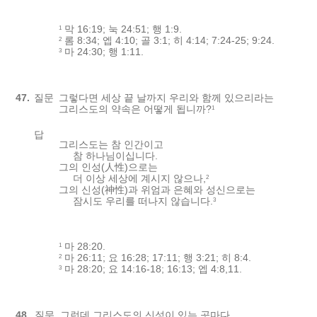
막 16:19; 눅 24:51; 행 1:9.
1
롬 8:34; 엡 4:10; 골 3:1; 히 4:14; 7:24-25; 9:24.
2
마 24:30; 행 1:11.
3
47.
질문
그렇다면 세상 끝 날까지 우리와 함께 있으리라는
그리스도의 약속은 어떻게 됩니까?
1
답
그리스도는 참 인간이고
참 하나님이십니다.
그의 인성(人性)으로는
더 이상 세상에 계시지 않으나,
2
그의 신성(神性)과 위엄과 은혜와 성신으로는
잠시도 우리를 떠나지 않습니다.
3
마 28:20.
1
마 26:11; 요 16:28; 17:11; 행 3:21; 히 8:4.
2
마 28:20; 요 14:16-18; 16:13; 엡 4:8,11.
3
48.
질문
그런데 그리스도의 신성이 있는 곳마다