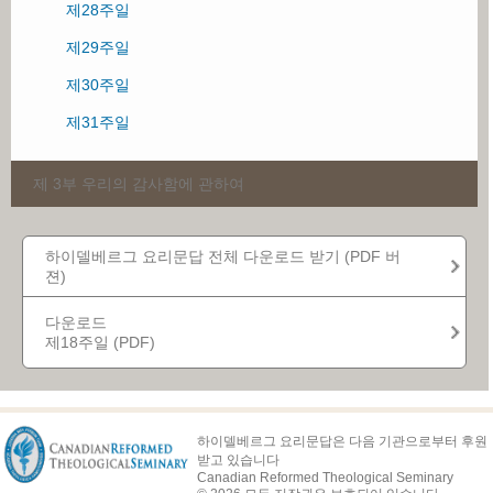
제28주일
제29주일
제30주일
제31주일
제 3부 우리의 감사함에 관하여
제32주일
하이델베르그 요리문답 전체 다운로드 받기 (PDF 버
젼)
제33주일
제34주일
다운로드
제18주일 (PDF)
제35주일
제36주일
제37주일
하이델베르그 요리문답은 다음 기관으로부터 후원
받고 있습니다
제38주일
Canadian Reformed Theological Seminary