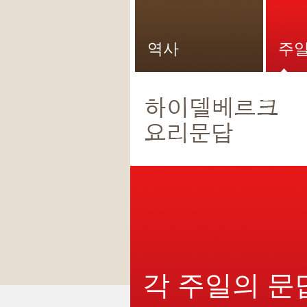
역사
주일
각 주일의 문