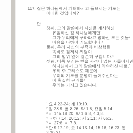
117.
질문
하나님께서 기뻐하시고 들으시는 기도는
어떠한 것입니까?
답
첫째, 그의 말씀에서 자신을 계시하신
유일하신 참 하나님에게만
1
그가 우리에게 구하라고 명하신 모든 것을
2
마음을 다하여 기도합니다.
3
둘째, 우리 자신의 부족과 비참함을
똑바로 철저히 깨달아
그의 엄위 앞에 겸손히 구합니다.
4
셋째, 비록 우리는 받을 자격이 없는 자들이지만
하나님께서 그의 말씀에서 약속하신 대로,
5
우리 주 그리스도 때문에
우리의 기도를 분명히 들어주신다는
이 확실한 근거를
6
우리는 가지고 있습니다.
요 4:22-24; 계 19:10.
1
잠 28:9; 롬 8:26; 약 1:5; 요일 5:14.
2
시 145:18-20; 약 1:6-8; 4:3,8.
3
대하 7:14; 20:12; 시 2:11; 사 66:2.
4
시 27:8; 마 7:8.
5
단 9:17-19; 요 14:13-14; 15:16; 16:23; 엡
6
3:20-21.