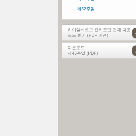
제26주일
제52주일
제27주일
제28주일
하이델베르그 요리문답 전체 다운
로드 받기 (PDF 버젼)
제29주일
다운로드
제30주일
제45주일 (PDF)
제31주일