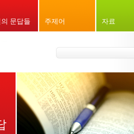
의 문답들
주제어
자료
답