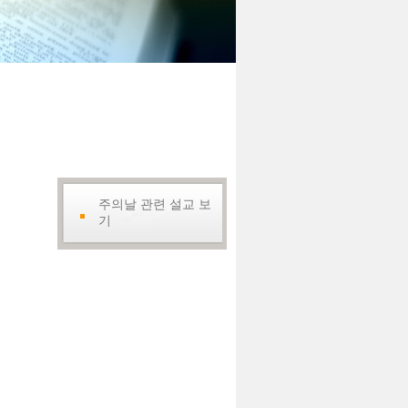
주의날 관련 설교 보
기
주의 날 45: 그리스도인의 기도
Hur, Soon-Kil
하이델베르크 요리문답 45주일
(1)(116-119문): 감사의 가장 중
요한 부분인 기도
Kim, HeonSoo