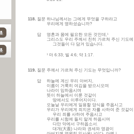
118.
질문
하나님께서는 그에게 무엇을 구하라고
우리에게 명하셨습니까?
답
영혼과 몸에 필요한 모든 것인데,
1
그리스도 우리 주께서 친히 가르쳐 주신 기도에
그것들이 다 담겨 있습니다.
마 6:33; 빌 4:6; 약 1:17.
1
119.
질문
주께서 가르쳐 주신 기도는 무엇입니까?
답
하늘에 계신 우리 아버지,
이름이 거룩히 여김을 받으시오며
나라이 임하옵시며
뜻이 하늘에서 이룬 것같이
땅에서도 이루어지이다.
오늘날 우리에게 일용할 양식을 주옵시고
우리가 우리에게 죄지은 자를 사하여 준 것같이
우리 죄를 사하여 주옵시고
우리를 시험에 들지 말게 하옵시며
다만 악에서 구하옵소서.
대개(大蓋) 나라와 권세와 영광이
아버지께 영원히 있사옵나이다. 아멘.
1