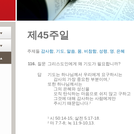
제45주일
주제들
감사함
,
기도
,
말씀
,
몸
,
비참함
,
성령
,
영
,
은혜
116.
질문
그리스도인에게 왜 기도가 필요합니까?
답
기도는 하나님께서 우리에게 요구하시는
감사의 가장 중요한 부분이며,
1
또한 하나님께서는
그의 은혜와 성신을
오직 탄식하는 마음으로 쉬지 않고 구하고
그것에 대해 감사하는 사람에게만
주시기 때문입니다.
2
시 50:14-15; 살전 5:17-18.
1
마 7:7-8; 눅 11:9-10,13.
2