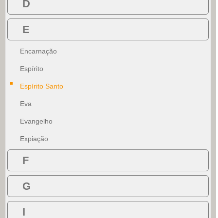
D
E
Encarnação
Espírito
Espírito Santo
Eva
Evangelho
Expiação
F
G
I