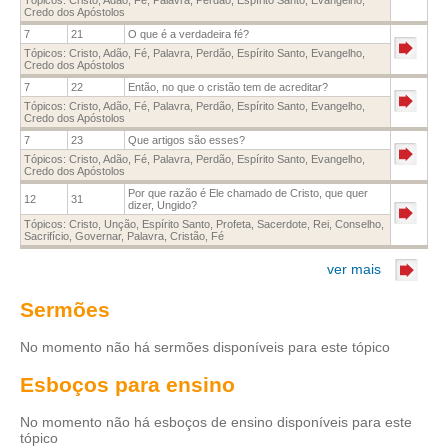
Credo dos Apóstolos
7
21
O que é a verdadeira fé?
Tópicos:
Cristo
,
Adão
,
Fé
,
Palavra
,
Perdão
,
Espírito Santo
,
Evangelho
,
Credo dos Apóstolos
7
22
Então, no que o cristão tem de acreditar?
Tópicos:
Cristo
,
Adão
,
Fé
,
Palavra
,
Perdão
,
Espírito Santo
,
Evangelho
,
Credo dos Apóstolos
7
23
Que artigos são esses?
Tópicos:
Cristo
,
Adão
,
Fé
,
Palavra
,
Perdão
,
Espírito Santo
,
Evangelho
,
Credo dos Apóstolos
Por que razão é Ele chamado de Cristo, que quer
12
31
dizer, Ungido?
Tópicos:
Cristo
,
Unção
,
Espírito Santo
,
Profeta
,
Sacerdote
,
Rei
,
Conselho
,
Sacrifício
,
Governar
,
Palavra
,
Cristão
,
Fé
ver mais
Sermões
No momento não há sermões disponíveis para este tópico
Esboços para ensino
No momento não há esboços de ensino disponíveis para este
tópico