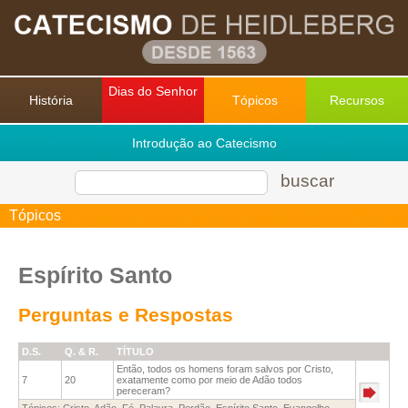
Dias do Senhor
História
Tópicos
Recursos
Introdução ao Catecismo
buscar
Tópicos
Espírito Santo
Perguntas e Respostas
D.S.
Q. & R.
TÍTULO
Então, todos os homens foram salvos por Cristo,
7
20
exatamente como por meio de Adão todos
pereceram?
Tópicos:
Cristo
,
Adão
,
Fé
,
Palavra
,
Perdão
,
Espírito Santo
,
Evangelho
,