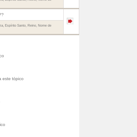
??
za
,
Espírito Santo
,
Reino
,
Nome de
co
 este tópico
o
ico