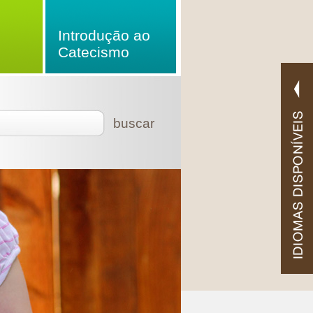
Introdução ao
Catecismo
buscar