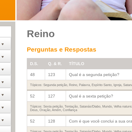
Reino
Perguntas e Respostas
D.S.
Q. & R.
TÍTULO
48
123
Qual é a segunda petição?
Tópicos:
Segunda petição
,
Reino
,
Palavra
,
Espírito Santo
,
Igreja
,
Satan
52
127
Qual é a sexta petição?
Tópicos:
Sexta petição
,
Tentação
,
Satanás/Diabo
,
Mundo
,
Velha nature
Deus
,
Oração
,
Amém
,
Confiança
52
128
Com é que você conclui a sua or
Tópicos:
Sexta petição
,
Tentação
,
Satanás/Diabo
,
Mundo
,
Velha nature