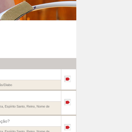
ás/Diabo
za
,
Espírito Santo
,
Reino
,
Nome de
ação?
za
,
Espírito Santo
,
Reino
,
Nome de