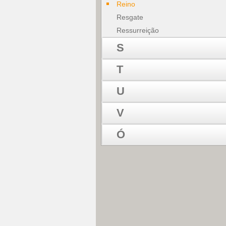
Reino
Resgate
Ressurreição
S
T
U
V
Ó