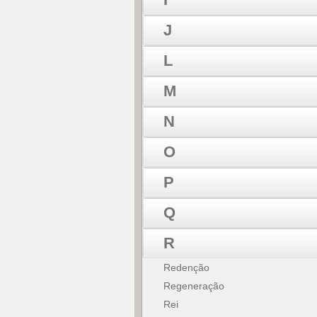
J
L
M
N
O
P
Q
R
Redenção
Regeneração
Rei