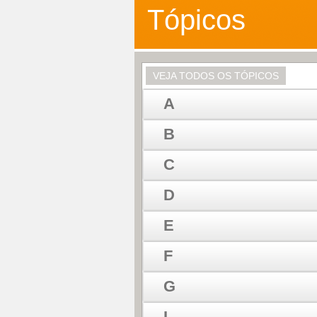
Tópicos
VEJA TODOS OS TÓPICOS
A
B
C
D
E
F
G
I