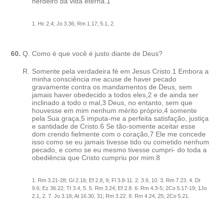
herdeiro da vida eterna.1
1. Hc 2.4; Jo 3.36; Rm 1.17; 5.1, 2.
60.
Q.
Como é que você é justo diante de Deus?
R.
Somente pela verdadeira fé em Jesus Cristo.1 Embora a
minha consciência me acuse de haver pecado
gravamente contra os mandamentos de Deus, sem
jamais haver obedecido a todos eles,2 e de ainda ser
inclinado a todo o mal,3 Deus, no entanto, sem que
houvesse em mim nenhum mérito próprio,4 somente
pela Sua graça,5 imputa-me a perfeita satisfação, justiça
e santidade de Cristo.6 Se tão-somente aceitar esse
dom crendo fielmente com o coração,7 Ele me concede
isso como se eu jamais tivesse tido ou cometido nenhum
pecado, e como se eu mesmo tivesse cumpri- do toda a
obediência que Cristo cumpriu por mim.8
1. Rm 3.21-28; Gl 2.16; Ef 2.8, 9; Fl 3.8-11. 2. 3.9, 10. 3. Rm 7.23. 4. Dt
9.6; Ez 36.22; Tt 3.4, 5. 5. Rm 3.24; Ef 2.8. 6. Rm 4.3-5; 2Co 5.17-19; 1Jo
2.1, 2. 7. Jo 3.18; At 16.30, 31; Rm 3.22. 8. Rm 4.24, 25; 2Co 5.21.