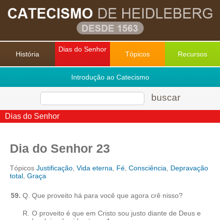
Dias do Senhor
História
Tópicos
Recursos
Introdução ao Catecismo
buscar
Dias do Senhor
Dia do Senhor 23
Tópicos
Justificação
,
Vida eterna
,
Fé
,
Consciência
,
Depravação
total
,
Graça
59.
Q.
Que proveito há para você que agora crê nisso?
R.
O proveito é que em Cristo sou justo diante de Deus e