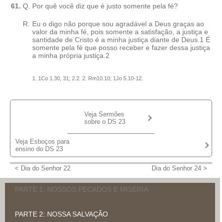
61.
Q.
Por quê você diz que é justo somente pela fé?
R.
Eu o digo não porque sou agradável a Deus graças ao
valor da minha fé, pois somente a satisfação, a justiça e
santidade de Cristo é a minha justiça diante de Deus.1 É
somente pela fé que posso receber e fazer dessa justiça
a minha própria justiça.2
1. 1Co 1.30, 31; 2.2. 2. Rm10.10; 1Jo 5.10-12.
Veja Sermões
sobre o DS 23
Veja Esboços para
Sermão DS 23B
deGraaf, Abram
ensino do DS 23
Estudo no Catecismo DS 23
Sermão DS 23A
< Dia do Senhor 22
Dia do Senhor 24 >
Havinga, Theodoro J.
deGraaf, Abram
Sermão DS 23
PARTE 1: NOSSOS PECADOS E MISÉRIA
Venema, Elso
PARTE 2: NOSSA SALVAÇÃO
Dia do Senhor 1