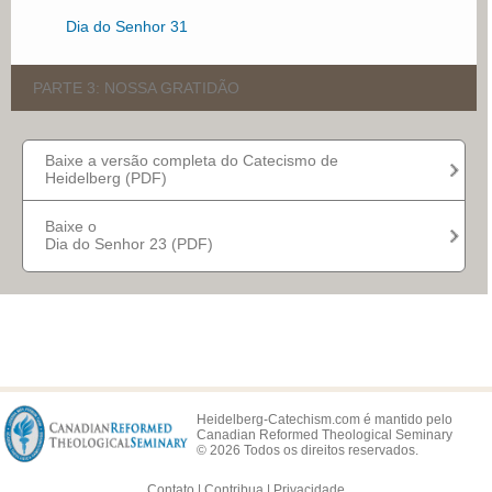
Dia do Senhor 31
PARTE 3: NOSSA GRATIDÃO
Dia do Senhor 32
Baixe a versão completa do Catecismo de
Heidelberg (PDF)
Dia do Senhor 33
Dia do Senhor 34
Baixe o
Dia do Senhor 23 (PDF)
Dia do Senhor 35
Dia do Senhor 36
Dia do Senhor 37
Dia do Senhor 38
Dia do Senhor 39
Heidelberg-Catechism.com é mantido pelo
Canadian Reformed Theological Seminary
Dia do Senhor 40
© 2026 Todos os direitos reservados.
Dia do Senhor 41
Contato
|
Contribua
|
Privacidade