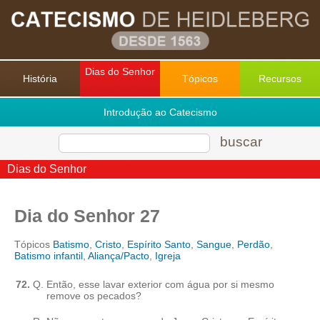
Dias do Senhor
História
Tópicos
Recursos
Introdução ao Catecismo
buscar
Dias do Senhor
Dia do Senhor 27
Tópicos
Batismo
,
Cristo
,
Espírito Santo
,
Sangue
,
Perdão
,
Batismo infantil
,
Aliança/Pacto
,
Igreja
72.
Q.
Então, esse lavar exterior com água por si mesmo
remove os pecados?