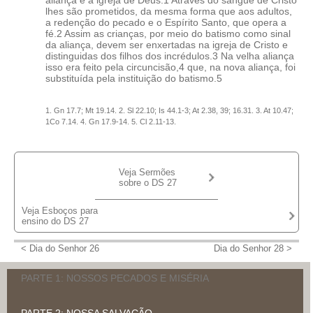
lhes são prometidos, da mesma forma que aos adultos,
a redenção do pecado e o Espírito Santo, que opera a
fé.2 Assim as crianças, por meio do batismo como sinal
da aliança, devem ser enxertadas na igreja de Cristo e
distinguidas dos filhos dos incrédulos.3 Na velha aliança
isso era feito pela circuncisão,4 que, na nova aliança, foi
substituída pela instituição do batismo.5
1. Gn 17.7; Mt 19.14. 2. Sl 22.10; Is 44.1-3; At 2.38, 39; 16.31. 3. At 10.47;
1Co 7.14. 4. Gn 17.9-14. 5. Cl 2.11-13.
Veja Sermões
sobre o DS 27
Veja Esboços para
Sermão DS 27B
deGraaf, Abram
ensino do DS 27
Estudo no Catecismo DS 27
Sermão DS 27A
< Dia do Senhor 26
Dia do Senhor 28 >
Havinga, Theodoro J.
deGraaf, Abram
Sermão DS 27
PARTE 1: NOSSOS PECADOS E MISÉRIA
Wieske, Kenneth
PARTE 2: NOSSA SALVAÇÃO