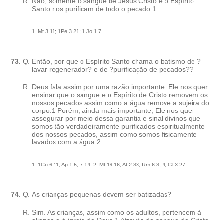
R.
Não, somente o sangue de Jesus Cristo e o Espírito
Santo nos purificam de todo o pecado.1
1. Mt 3.11; 1Pe 3.21; 1 Jo 1.7.
73.
Q.
Então, por que o Espírito Santo chama o batismo de ?
lavar regenerador? e de ?purificação de pecados??
R.
Deus fala assim por uma razão importante. Ele nos quer
ensinar que o sangue e o Espírito de Cristo removem os
nossos pecados assim como a água remove a sujeira do
corpo.1 Porém, ainda mais importante, Ele nos quer
assegurar por meio dessa garantia e sinal divinos que
somos tão verdadeiramente purificados espiritualmente
dos nossos pecados, assim como somos fisicamente
lavados com a água.2
1. 1Co 6.11; Ap 1.5; 7-14. 2. Mt 16.16; At 2.38; Rm 6.3, 4; Gl 3.27.
74.
Q.
As crianças pequenas devem ser batizadas?
R.
Sim. As crianças, assim como os adultos, pertencem à
aliança e à igreja de Deus.1 Através do sangue de Cristo