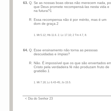
63.
Q.
Se as nossas boas obras não merecem nada, po
que Deus promete recompensá-las nesta vida e
na futura?1
R.
Essa recompensa não é por mérito, mas é um
dom de graça.2
1. Mt 5.12; Hb 11.6. 2. Lc 17.10; 2 Tm 4.7, 8.
64.
Q.
Esse ensinamento não torna as pessoas
descuidadas e ímpias?
R.
Não. É impossível que os que são enxertados e
Cristo pela verdadeira fé não produzam fruto de
gratidão.1
1. Mt 7.18; Lc 6.43-45; Jo 15.5.
< Dia do Senhor 23