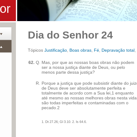
or
Dia do Senhor 24
Tópicos
Justificação
,
Boas obras
,
Fé
,
Depravação total
,
62.
Q.
Mas, por que as nossas boas obras não podem
ser a nossa justiça diante de Deus, ou pelo
menos parte dessa justiça?
R.
Porque a justiça que pode subsistir diante do juiz
de Deus deve ser absolutamente perfeita e
totalmente de acordo com a Sua lei,1 enquanto
até mesmo as nossas melhores obras nesta vida
são todas imperfeitas e contaminadas com o
pecado.2
1. Dt 27.26; Gl 3.10. 2. Is 64.6.