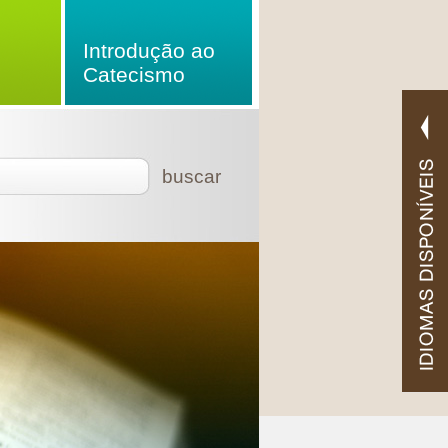
Introdução ao
Catecismo
buscar