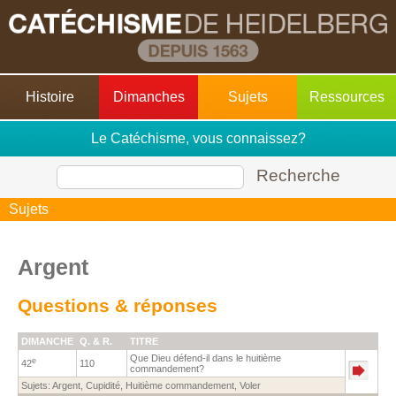
Histoire
Dimanches
Sujets
Ressources
Le Catéchisme, vous connaissez?
Recherche
Sujets
Argent
Questions & réponses
DIMANCHE
Q. & R.
TITRE
Que Dieu défend-il dans le huitième
e
42
110
commandement?
Sujets:
Argent
,
Cupidité
,
Huitième commandement
,
Voler