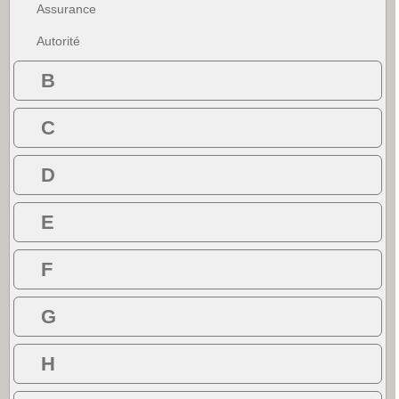
Assurance
Autorité
B
C
D
E
F
G
H