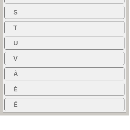
S
T
U
V
Â
È
É