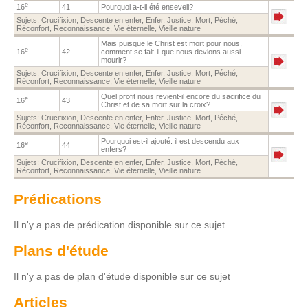
e
16
41
Pourquoi a-t-il été enseveli?
Sujets:
Crucifixion
,
Descente en enfer
,
Enfer
,
Justice
,
Mort
,
Péché
,
Réconfort
,
Reconnaissance
,
Vie éternelle
,
Vieille nature
Mais puisque le Christ est mort pour nous,
e
16
42
comment se fait-il que nous devions aussi
mourir?
Sujets:
Crucifixion
,
Descente en enfer
,
Enfer
,
Justice
,
Mort
,
Péché
,
Réconfort
,
Reconnaissance
,
Vie éternelle
,
Vieille nature
Quel profit nous revient-il encore du sacrifice du
e
16
43
Christ et de sa mort sur la croix?
Sujets:
Crucifixion
,
Descente en enfer
,
Enfer
,
Justice
,
Mort
,
Péché
,
Réconfort
,
Reconnaissance
,
Vie éternelle
,
Vieille nature
Pourquoi est-il ajouté: il est descendu aux
e
16
44
enfers?
Sujets:
Crucifixion
,
Descente en enfer
,
Enfer
,
Justice
,
Mort
,
Péché
,
Réconfort
,
Reconnaissance
,
Vie éternelle
,
Vieille nature
Prédications
Il n'y a pas de prédication disponible sur ce sujet
Plans d'étude
Il n'y a pas de plan d'étude disponible sur ce sujet
Articles