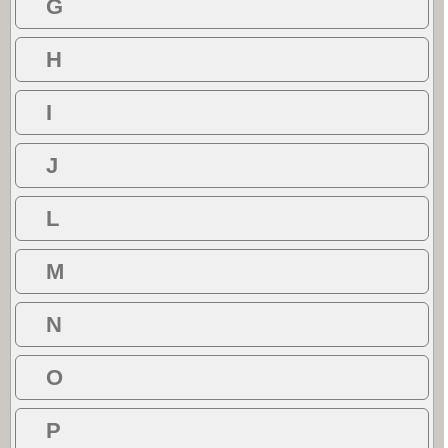
G
H
I
J
L
M
N
O
P