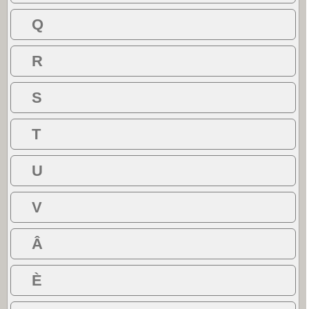
Q
R
S
T
U
V
Â
È