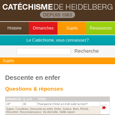
Histoire
Dimanches
Sujets
Ressources
Le Catéchisme, vous connaissez?
Recherche
Sujets
Descente en enfer
Questions & réponses
DIMANCHE
Q. & R.
TITRE
e
16
40
Pourquoi le Christ a-t-il dû subir la mort?
Sujets:
Crucifixion
,
Descente en enfer
,
Enfer
,
Justice
,
Mort
,
Péché
,
Réconfort
,
Reconnaissance
,
Vie éternelle
,
Vieille nature