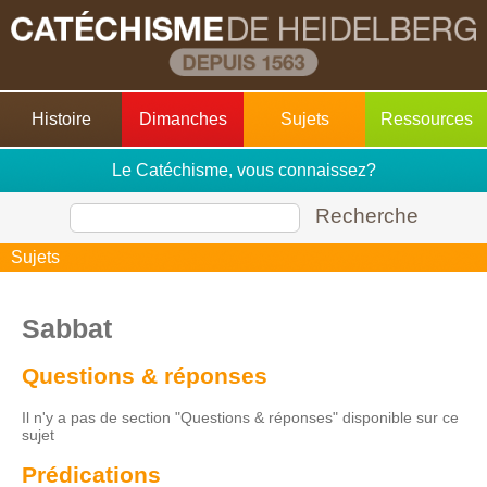
Histoire
Dimanches
Sujets
Ressources
Le Catéchisme, vous connaissez?
Recherche
Sujets
Sabbat
Questions & réponses
Il n'y a pas de section "Questions & réponses" disponible sur ce
sujet
Prédications