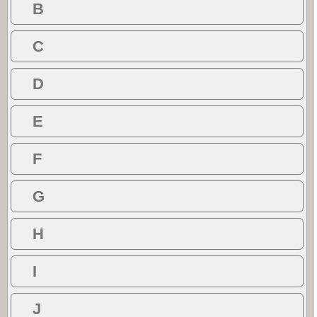
B
C
D
E
F
G
H
I
J