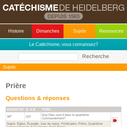
Histoire
Dimanches
Sujets
Ressources
Le Catéchisme, vous connaissez?
Recherche
Sujets
Prière
Questions & réponses
DIMANCHE
Q. & R.
TITRE
Que Dieu veut-il dans le quatrième
e
38
103
commandement?
Sujets:
Église
,
Évangile
,
Jour du repos
,
Prédication
,
Prière
,
Quatrième
commandement
,
Sacrements
,
Saint-Esprit