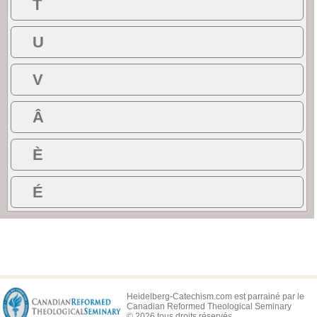
T
U
V
Â
È
É
Heidelberg-Catechism.com est parrainé par le
Canadian Reformed Theological Seminary
© 2026 tous droits réservés.