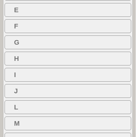
E
F
G
H
I
J
L
M