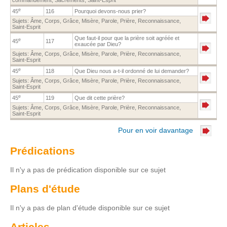
e
45
116
Pourquoi devons-nous prier?
Sujets:
Âme
,
Corps
,
Grâce
,
Misère
,
Parole
,
Prière
,
Reconnaissance
,
Saint-Esprit
Que faut-il pour que la prière soit agréée et
e
45
117
exaucée par Dieu?
Sujets:
Âme
,
Corps
,
Grâce
,
Misère
,
Parole
,
Prière
,
Reconnaissance
,
Saint-Esprit
e
45
118
Que Dieu nous a-t-il ordonné de lui demander?
Sujets:
Âme
,
Corps
,
Grâce
,
Misère
,
Parole
,
Prière
,
Reconnaissance
,
Saint-Esprit
e
45
119
Que dit cette prière?
Sujets:
Âme
,
Corps
,
Grâce
,
Misère
,
Parole
,
Prière
,
Reconnaissance
,
Saint-Esprit
Pour en voir davantage
Prédications
Il n'y a pas de prédication disponible sur ce sujet
Plans d'étude
Il n'y a pas de plan d'étude disponible sur ce sujet
Articles