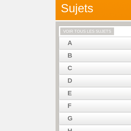
Sujets
VOIR TOUS LES SUJETS
A
B
C
D
E
F
G
H