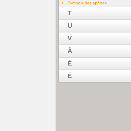
Symbole des apôtres
T
U
V
Â
È
É