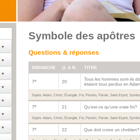
Symbole des apôtres
Questions & réponses
DIMANCHE
Q. & R.
TITRE
Tous les hommes sont-ils d
e
7
20
étaient tous perdus en Ada
Sujets:
Adam
,
Christ
,
Évangile
,
Foi
,
Pardon
,
Parole
,
Saint-Esprit
,
Symbol
e
7
21
Qu’est-ce qu’une vraie foi?
Sujets:
Adam
,
Christ
,
Évangile
,
Foi
,
Pardon
,
Parole
,
Saint-Esprit
,
Symbol
e
7
22
Que doit croire un chrétien?