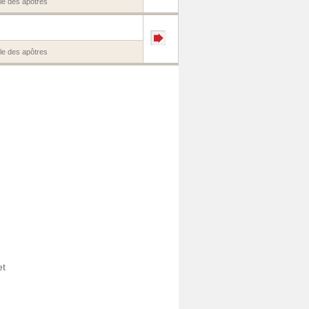
e des apôtres
e des apôtres
et