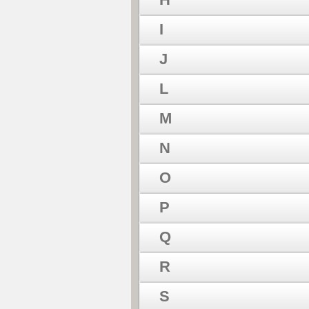
I
J
L
M
N
O
P
Q
R
S