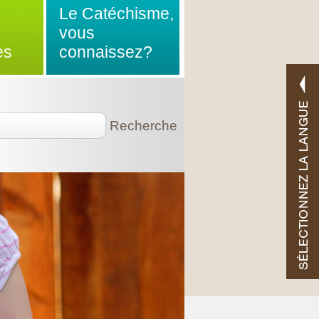
Le Catéchisme,
vous
es
connaissez?
Recherche