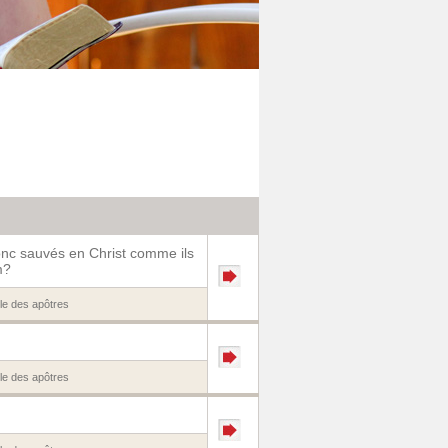
onc sauvés en Christ comme ils
m?
e des apôtres
e des apôtres