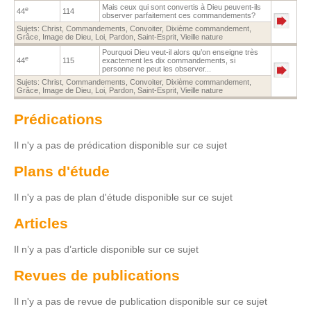
Mais ceux qui sont convertis à Dieu peuvent-ils
e
44
114
observer parfaitement ces commandements?
Sujets:
Christ
,
Commandements
,
Convoiter
,
Dixième commandement
,
Grâce
,
Image de Dieu
,
Loi
,
Pardon
,
Saint-Esprit
,
Vieille nature
Pourquoi Dieu veut-il alors qu’on enseigne très
e
44
115
exactement les dix commandements, si
personne ne peut les observer...
Sujets:
Christ
,
Commandements
,
Convoiter
,
Dixième commandement
,
Grâce
,
Image de Dieu
,
Loi
,
Pardon
,
Saint-Esprit
,
Vieille nature
Prédications
Il n'y a pas de prédication disponible sur ce sujet
Plans d'étude
Il n'y a pas de plan d'étude disponible sur ce sujet
Articles
Il n’y a pas d’article disponible sur ce sujet
Revues de publications
Il n'y a pas de revue de publication disponible sur ce sujet