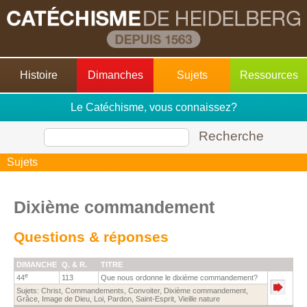
Histoire
Dimanches
Sujets
Ressources
Le Catéchisme, vous connaissez?
Recherche
Sujets
Dixième commandement
Questions & réponses
DIMANCHE
Q. & R.
TITRE
e
44
113
Que nous ordonne le dixième commandement?
Sujets:
Christ
,
Commandements
,
Convoiter
,
Dixième commandement
,
Grâce
,
Image de Dieu
,
Loi
,
Pardon
,
Saint-Esprit
,
Vieille nature