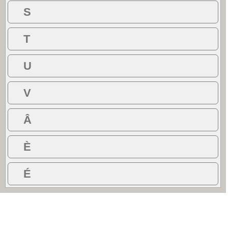
S
T
U
V
Â
È
É