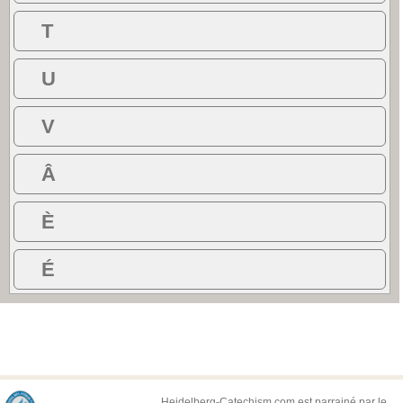
T
U
V
Â
È
É
Heidelberg-Catechism.com est parrainé par le