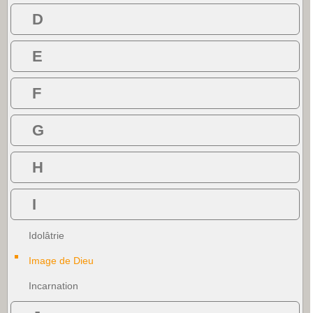
D
E
F
G
H
I
Idolâtrie
Image de Dieu
Incarnation