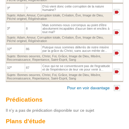
D’où vient donc cette corruption de la nature
e
3
7
humaine?
Sujets:
Adam
,
Amour
,
Corruption totale
,
Création
,
Ève
,
Image de Dieu
,
Péché originel
,
Régénération
Mais sommes-nous corrompus au point d’être
e
3
8
absolument incapables d’aucun bien et enclins à
tout mal?
Sujets:
Adam
,
Amour
,
Corruption totale
,
Création
,
Ève
,
Image de Dieu
,
Péché originel
,
Régénération
Puisque nous sommes délivrés de notre misère
e
32
86
par la grâce du Christ, sans aucun mérite de...
Sujets:
Bonnes oeuvres
,
Christ
,
Foi
,
Grâce
,
Image de Dieu
,
Misère
,
Reconnaissance
,
Repentance
,
Saint-Esprit
,
Sang
Ceux qui ne se convertissent pas de l’ingratitude
e
32
87
et de l’impénitence de leur vie pour venir à...
Sujets:
Bonnes oeuvres
,
Christ
,
Foi
,
Grâce
,
Image de Dieu
,
Misère
,
Reconnaissance
,
Repentance
,
Saint-Esprit
,
Sang
Pour en voir davantage
Prédications
Il n'y a pas de prédication disponible sur ce sujet
Plans d'étude