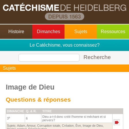
Histoire
Dimanches
Sujets
Ressources
Le Catéchisme, vous connaissez?
Recherche
Sujets
Image de Dieu
Questions & réponses
DIMANCHE
Q. & R.
TITRE
Dieu a-t-il donc créé l’homme si méchant et si
e
3
6
pervers?
Sujets:
Adam
,
Amour
,
Corruption totale
,
Création
,
Ève
,
Image de Dieu
,
Péché originel
,
Régénération