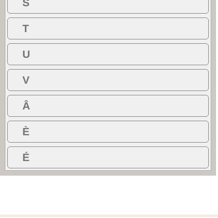
S
T
U
V
Â
È
É