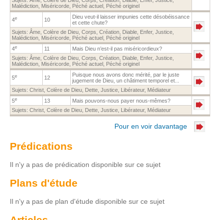
Malédiction
,
Miséricorde
,
Péché actuel
,
Péché originel
Dieu veut-il laisser impunies cette désobéissance
e
4
10
et cette chute?
Sujets:
Âme
,
Colère de Dieu
,
Corps
,
Création
,
Diable
,
Enfer
,
Justice
,
Malédiction
,
Miséricorde
,
Péché actuel
,
Péché originel
e
4
11
Mais Dieu n’est-il pas miséricordieux?
Sujets:
Âme
,
Colère de Dieu
,
Corps
,
Création
,
Diable
,
Enfer
,
Justice
,
Malédiction
,
Miséricorde
,
Péché actuel
,
Péché originel
Puisque nous avons donc mérité, par le juste
e
5
12
jugement de Dieu, un châtiment temporel et...
Sujets:
Christ
,
Colère de Dieu
,
Dette
,
Justice
,
Libérateur
,
Médiateur
e
5
13
Mais pouvons-nous payer nous-mêmes?
Sujets:
Christ
,
Colère de Dieu
,
Dette
,
Justice
,
Libérateur
,
Médiateur
Pour en voir davantage
Prédications
Il n'y a pas de prédication disponible sur ce sujet
Plans d'étude
Il n'y a pas de plan d'étude disponible sur ce sujet
Articles