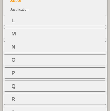
Justice
Justification
L
M
N
O
P
Q
R