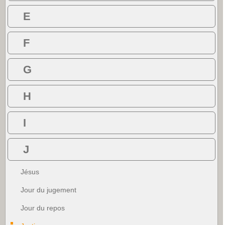
E
F
G
H
I
J
Jésus
Jour du jugement
Jour du repos