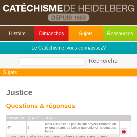
Histoire
Dimanches
Sujets
Ressources
Le Catéchisme, vous connaissez?
Recherche
Sujets
Justice
Questions & réponses
DIMANCHE
Q. & R.
TITRE
Mais Dieu n’est-il pas injuste envers l’homme en
e
4
9
exigeant dans sa Loi ce que celui-ci ne peut pas
faire?
Sujets:
Âme
,
Colère de Dieu
,
Corps
,
Création
,
Diable
,
Enfer
,
Justice
,