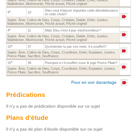
Malédiction
,
Miséricorde
,
Péché actuel
,
Péché originel
Dieu veut-il laisser impunies cette désobéissance
e
4
10
et cette chute?
Sujets:
Âme
,
Colère de Dieu
,
Corps
,
Création
,
Diable
,
Enfer
,
Justice
,
Malédiction
,
Miséricorde
,
Péché actuel
,
Péché originel
e
4
11
Mais Dieu n’est-il pas miséricordieux?
Sujets:
Âme
,
Colère de Dieu
,
Corps
,
Création
,
Diable
,
Enfer
,
Justice
,
Malédiction
,
Miséricorde
,
Péché actuel
,
Péché originel
e
15
37
Qu’entends-tu par ces mots: il a souffert?
Sujets:
Âme
,
Colère de Dieu
,
Corps
,
Crucifixion
,
Enfer
,
Expiation
,
Justice
,
Ponce Pilate
,
Sacrifice
,
Souffrance
e
15
38
Pourquoi a-t-il souffert sous le juge Ponce Pilate?
Sujets:
Âme
,
Colère de Dieu
,
Corps
,
Crucifixion
,
Enfer
,
Expiation
,
Justice
,
Ponce Pilate
,
Sacrifice
,
Souffrance
Pour en voir davantage
Prédications
Il n'y a pas de prédication disponible sur ce sujet
Plans d'étude
Il n'y a pas de plan d'étude disponible sur ce sujet