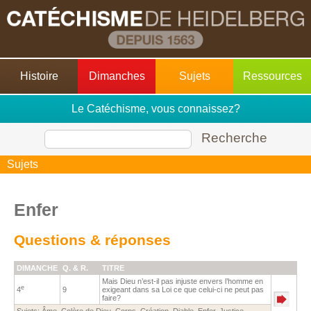
Histoire
Dimanches
Sujets
Ressources
Le Catéchisme, vous connaissez?
Recherche
Sujets
Enfer
Questions & réponses
DIMANCHE
Q. & R.
TITRE
Mais Dieu n’est-il pas injuste envers l’homme en
e
4
9
exigeant dans sa Loi ce que celui-ci ne peut pas
faire?
Sujets:
Âme
,
Colère de Dieu
,
Corps
,
Création
,
Diable
,
Enfer
,
Justice
,