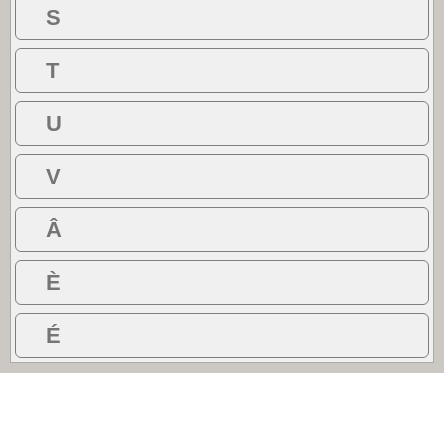
S
T
U
V
Â
È
É