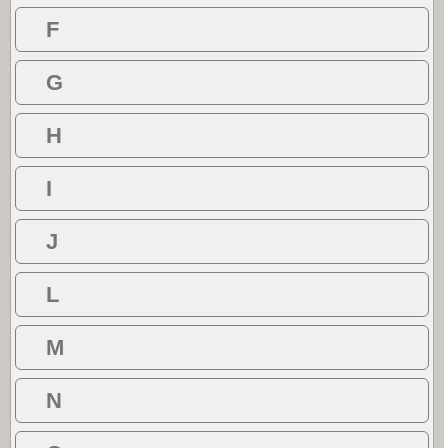
F
G
H
I
J
L
M
N