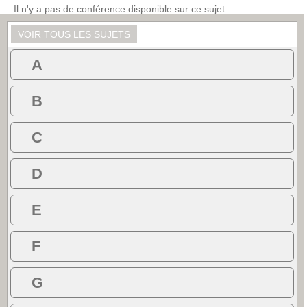
Il n'y a pas de conférence disponible sur ce sujet
VOIR TOUS LES SUJETS
A
B
C
D
E
F
G