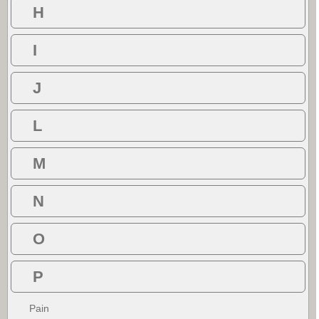
H
I
J
L
M
N
O
P
Pain