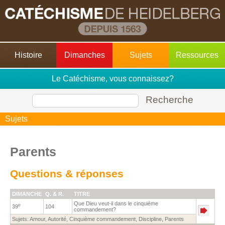
Histoire
Dimanches
Sujets
Ressources
Le Catéchisme, vous connaissez?
Recherche
Sujets
Parents
Questions & réponses
DIMANCHE
Q. & R.
TITRE
Que Dieu veut-il dans le cinquième
e
39
104
commandement?
Sujets:
Amour
,
Autorité
,
Cinquième commandement
,
Discipline
,
Parents